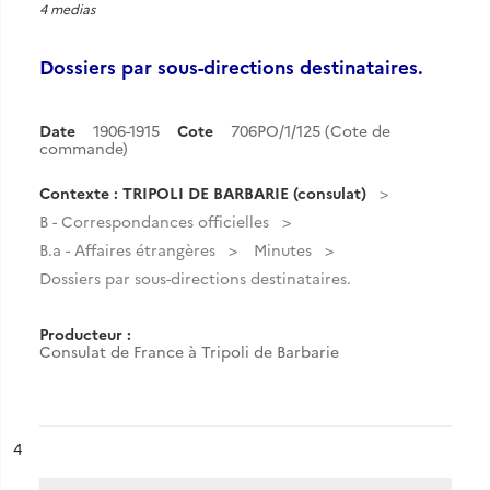
4 medias
Dossiers par sous-directions destinataires.
Date
1906-1915
Cote
706PO/1/125 (Cote de
commande)
Contexte : TRIPOLI DE BARBARIE (consulat)
B - Correspondances officielles
B.a - Affaires étrangères
Minutes
Dossiers par sous-directions destinataires.
Producteur :
Consulat de France à Tripoli de Barbarie
ésultat n°
4