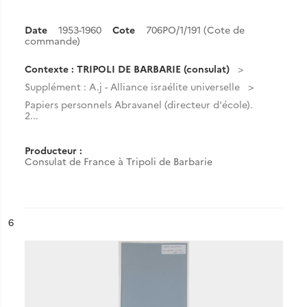
Date
1953-1960
Cote
706PO/1/191 (Cote de
commande)
Contexte : TRIPOLI DE BARBARIE (consulat)
Supplément : A.j - Alliance israélite universelle
Papiers personnels Abravanel (directeur d'école).
2...
Producteur :
Consulat de France à Tripoli de Barbarie
ésultat n°
6