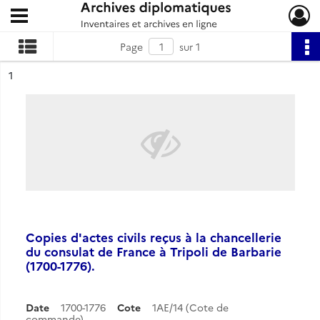
Ouvrir le menu déroulant
Archives diplomatiques
Page
sur 1
ésultat n°
1
Copies d'actes civils reçus à la chancellerie
du consulat de France à Tripoli de Barbarie
(1700-1776).
Date
1700-1776
Cote
1AE/14 (Cote de
commande)