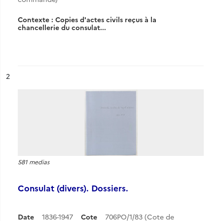
Contexte : Copies d'actes civils reçus à la
chancellerie du consulat...
ésultat n°
2
581 medias
Consulat (divers). Dossiers.
Date
1836-1947
Cote
706PO/1/83 (Cote de