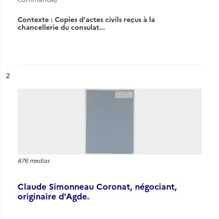
Contexte : Copies d'actes civils reçus à la
chancellerie du consulat...
ésultat n°
2
676 medias
Claude Simonneau Coronat, négociant,
originaire d'Agde.