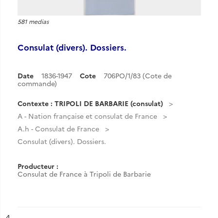
581 medias
Consulat (divers). Dossiers.
Date
1836-1947
Cote
706PO/1/83 (Cote de
commande)
Contexte : TRIPOLI DE BARBARIE (consulat)
A - Nation française et consulat de France
A.h - Consulat de France
Consulat (divers). Dossiers.
Producteur :
Consulat de France à Tripoli de Barbarie
ésultat n°
4