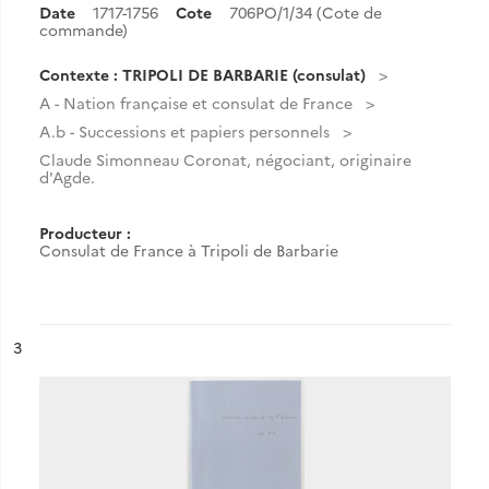
Date
1717-1756
Cote
706PO/1/34 (Cote de
commande)
Contexte : TRIPOLI DE BARBARIE (consulat)
A - Nation française et consulat de France
A.b - Successions et papiers personnels
Claude Simonneau Coronat, négociant, originaire
d'Agde.
Producteur :
Consulat de France à Tripoli de Barbarie
ésultat n°
3