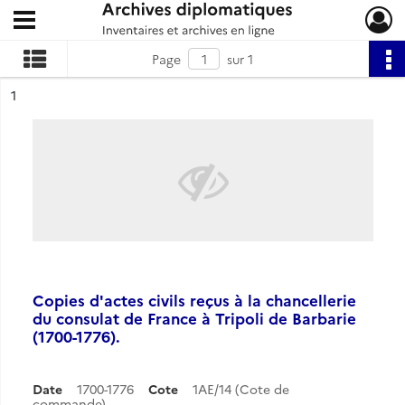
Ouvrir le menu déroulant
Archives diplomatiques
Page
sur 1
ésultat n°
1
Copies d'actes civils reçus à la chancellerie
du consulat de France à Tripoli de Barbarie
(1700-1776).
Date
1700-1776
Cote
1AE/14 (Cote de
commande)