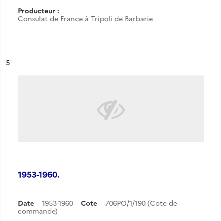
Producteur :
Consulat de France à Tripoli de Barbarie
ésultat n°
5
1953-1960.
Date
1953-1960
Cote
706PO/1/190 (Cote de
commande)