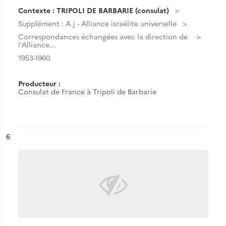
Contexte : TRIPOLI DE BARBARIE (consulat)
Supplément : A.j - Alliance israélite universelle
Correspondances échangées avec la direction de
l'Alliance...
1953-1960.
Producteur :
Consulat de France à Tripoli de Barbarie
ésultat n°
6