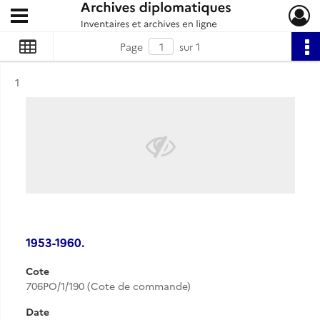
Ouvrir le menu déroulant
Archives diplomatiques
Page
sur 1
Résultat n°
1
1953-1960.
Cote
706PO/1/190 (Cote de commande)
Date