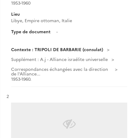
1953-1960
Lieu
Libye, Empire ottoman, Italie
Type de document
-
Contexte : TRIPOLI DE BARBARIE (consulat)
Supplément : A.j - Alliance israélite universelle
Correspondances échangées avec la direction
de l'Alliance...
1953-1960.
Résultat n°
2