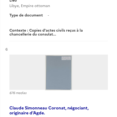
Lieu
Libye, Empire ottoman
Type de document
-
Contexte : Copies d'actes civils reçus à la
chancellerie du consulat...
Résultat n°
6
676 medias
Claude Simonneau Coronat, négociant,
originaire d'Agde.