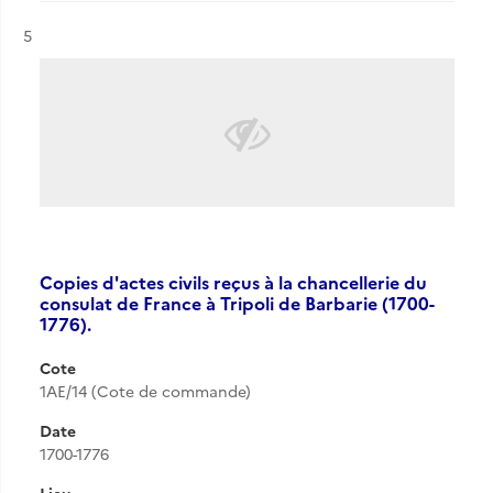
Résultat n°
5
Copies d'actes civils reçus à la chancellerie du
consulat de France à Tripoli de Barbarie (1700-
1776).
Cote
1AE/14 (Cote de commande)
Date
1700-1776