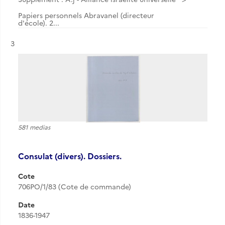
Papiers personnels Abravanel (directeur
d'école). 2...
Résultat n°
3
581 medias
Consulat (divers). Dossiers.
Cote
706PO/1/83 (Cote de commande)
Date
1836-1947