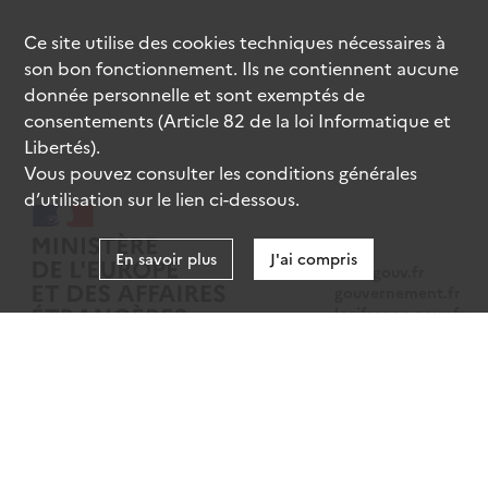
Ce site utilise des
cookies
techniques nécessaires à
son bon fonctionnement. Ils ne contiennent aucune
donnée personnelle et sont exemptés de
consentements (Article 82 de la loi Informatique et
Libertés).
Vous pouvez consulter les conditions générales
d’utilisation sur le lien ci-dessous.
En savoir plus
J'ai compris
data.gouv.fr
gouvernement.fr
legifrance.gouv.fr
service-public.fr
Mentions légales
Données personnelles
CGU
Gestion des cookies
Accessibilité : partiellement conforme