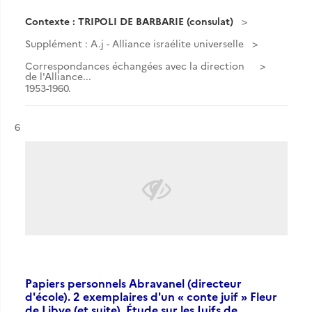
Contexte : TRIPOLI DE BARBARIE (consulat)
Supplément : A.j - Alliance israélite universelle
Correspondances échangées avec la direction
de l'Alliance...
1953-1960.
Résultat n°
6
Papiers personnels Abravanel (directeur
d'école). 2 exemplaires d'un « conte juif » Fleur
de Libye (et suite). Étude sur les Juifs de