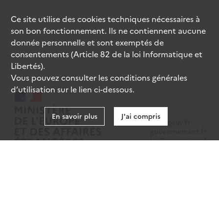
Ce site utilise des
cookies
techniques nécessaires à
son bon fonctionnement. Ils ne contiennent aucune
donnée personnelle et sont exemptés de
consentements (Article 82 de la loi Informatique et
Libertés).
Vous pouvez consulter les conditions générales
d’utilisation sur le lien ci-dessous.
En savoir plus
J'ai compris
data.gouv.fr
gouvernement.fr
legifrance.gouv.fr
service-public.fr
Mentions légales
Données personnelles
CGU
Gestion des cookies
Accessibilité : partiellement conforme