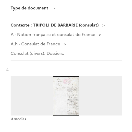
Type de document
-
Contexte : TRIPOLI DE BARBARIE (consulat)
A - Nation française et consulat de France
A.h - Consulat de France
Consulat (divers). Dossiers.
Résultat n°
4
4 medias