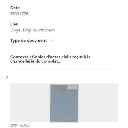
Date
1700-1776
Lieu
Libye, Empire ottoman
Type de document
-
Contexte : Copies d'actes civils reçus à la
chancellerie du consulat...
Résultat n°
2
676 medias