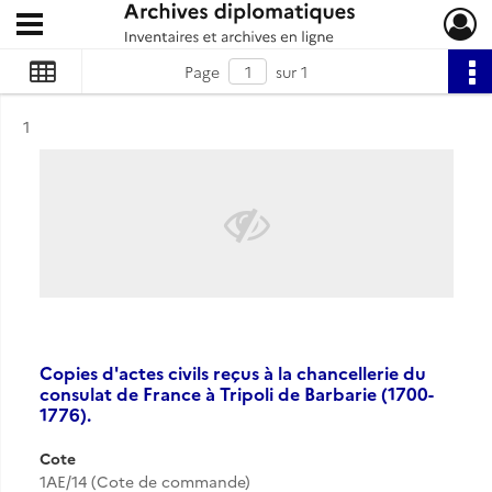
Ouvrir le menu déroulant
Archives diplomatiques
Page
sur 1
Résultat n°
1
Copies d'actes civils reçus à la chancellerie du
consulat de France à Tripoli de Barbarie (1700-
1776).
Cote
1AE/14 (Cote de commande)