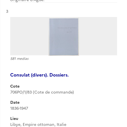
Résultat n°
3
581 medias
Consulat (divers). Dossiers.
Cote
706PO/1/83 (Cote de commande)
Date
1836-1947
Lieu
Libye, Empire ottoman, Italie