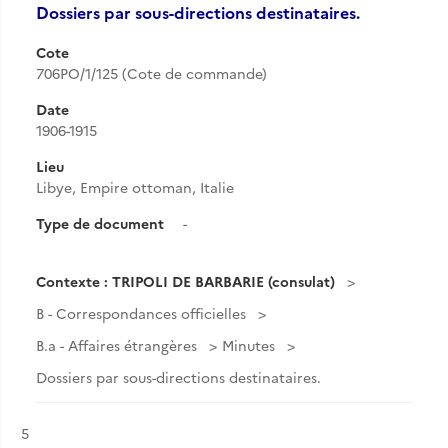
Dossiers par sous-directions destinataires.
Cote
706PO/1/125 (Cote de commande)
Date
1906-1915
Lieu
Libye, Empire ottoman, Italie
Type de document
-
Contexte : TRIPOLI DE BARBARIE (consulat)
B - Correspondances officielles
B.a - Affaires étrangères
Minutes
Dossiers par sous-directions destinataires.
Résultat n°
5