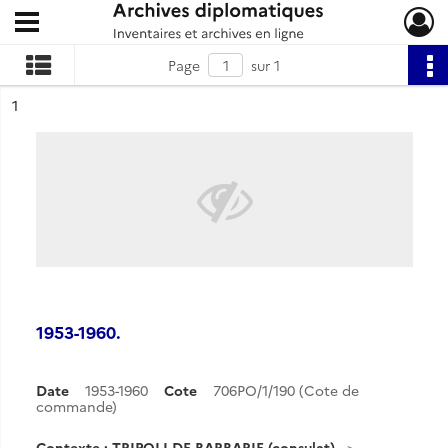
Ouvrir le menu déroulant
Archives diplomatiques
Page
sur 1
ésultat n°
1
1953-1960.
Date
1953-1960
Cote
706PO/1/190 (Cote de
commande)
Contexte : TRIPOLI DE BARBARIE (consulat)