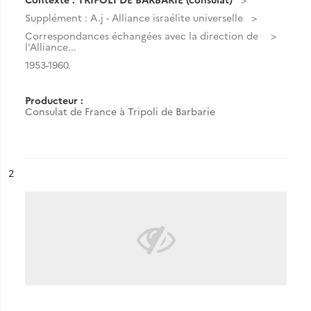
Supplément : A.j - Alliance israélite universelle
Correspondances échangées avec la direction de
l'Alliance...
1953-1960.
Producteur :
Consulat de France à Tripoli de Barbarie
ésultat n°
2