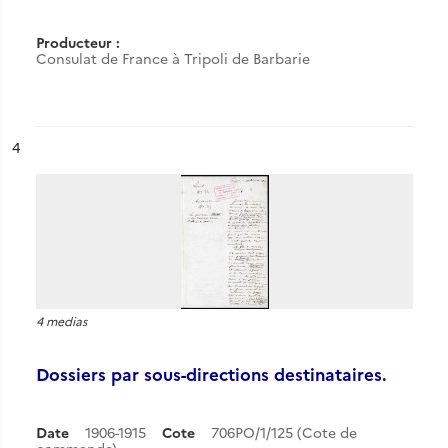
Producteur :
Consulat de France à Tripoli de Barbarie
ésultat n°
4
4 medias
Dossiers par sous-directions destinataires.
Date
1906-1915
Cote
706PO/1/125 (Cote de