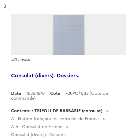
ésultat n°
3
581 medias
Consulat (divers). Dossiers.
Date
1836-1947
Cote
706PO/1/83 (Cote de
commande)
Contexte : TRIPOLI DE BARBARIE (consulat)
A - Nation française et consulat de France
A.h - Consulat de France
Consulat (divers). Dossiers.