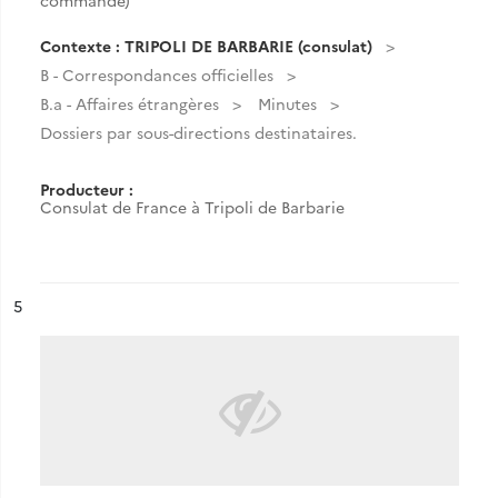
commande)
Contexte : TRIPOLI DE BARBARIE (consulat)
B - Correspondances officielles
B.a - Affaires étrangères
Minutes
Dossiers par sous-directions destinataires.
Producteur :
Consulat de France à Tripoli de Barbarie
ésultat n°
5