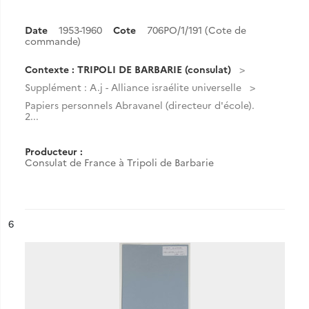
Date
1953-1960
Cote
706PO/1/191 (Cote de
commande)
Contexte : TRIPOLI DE BARBARIE (consulat)
Supplément : A.j - Alliance israélite universelle
Papiers personnels Abravanel (directeur d'école).
2...
Producteur :
Consulat de France à Tripoli de Barbarie
ésultat n°
6