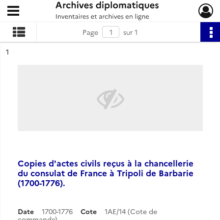
Ouvrir le menu déroulant
Archives diplomatiques
Page
sur 1
ésultat n°
1
Copies d'actes civils reçus à la chancellerie
du consulat de France à Tripoli de Barbarie
(1700-1776).
Date
1700-1776
Cote
1AE/14 (Cote de
commande)