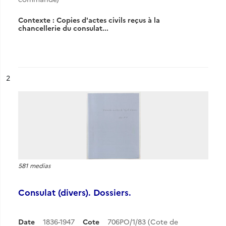
Contexte : Copies d'actes civils reçus à la
chancellerie du consulat...
ésultat n°
2
581 medias
Consulat (divers). Dossiers.
Date
1836-1947
Cote
706PO/1/83 (Cote de