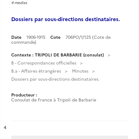
4 medias
Dossiers par sous-directions destinataires.
Date
1906-1915
Cote
706PO/1/125 (Cote de
commande)
Contexte : TRIPOLI DE BARBARIE (consulat)
B - Correspondances officielles
B.a - Affaires étrangères
Minutes
Dossiers par sous-directions destinataires.
Producteur :
Consulat de France à Tripoli de Barbarie
ésultat n°
4