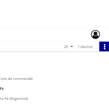
20
1 résultat
(Cote de commande)
 Fé
ta Fé (Argentine)