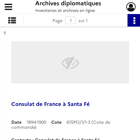
Ouvrir le menu déroulant
Archives diplomatiques
Page
sur 1
ésultat n°
1
Consulat de France à Santa Fé
Date
1894-1900
Cote
615PO/1/1-3 (Cote de
commande)
Contexte : Consulat de France à Santa Fé