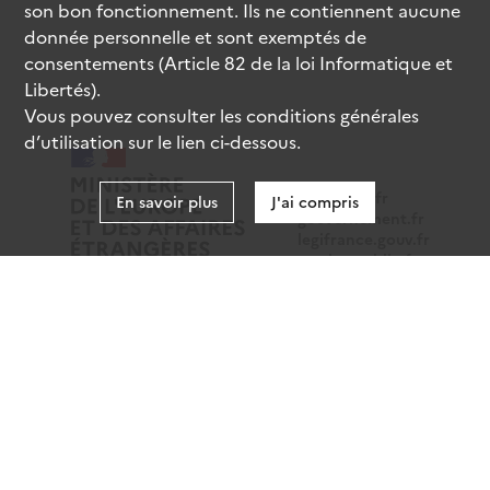
son bon fonctionnement. Ils ne contiennent aucune
donnée personnelle et sont exemptés de
consentements (Article 82 de la loi Informatique et
Libertés).
Vous pouvez consulter les conditions générales
d’utilisation sur le lien ci-dessous.
data.gouv.fr
En savoir plus
J'ai compris
gouvernement.fr
legifrance.gouv.fr
service-public.fr
Mentions légales
Données personnelles
CGU
Gestion des cookies
Accessibilité : partiellement conforme
Sauf mention contraire, tous les contenus de ce site sont
sous
licence etalab-2.0