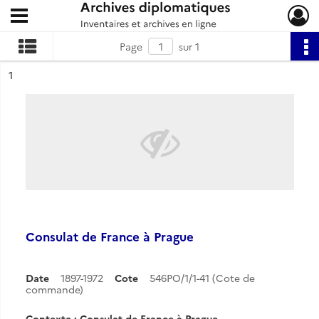
Ouvrir le menu déroulant
Archives diplomatiques
Page
sur 1
ésultat n°
1
Consulat de France à Prague
Date
1897-1972
Cote
546PO/1/1-41 (Cote de
commande)
Contexte : Consulat de France à Prague