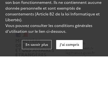
son bon fonctionnement. Ils ne contiennent aucune
donnée personnelle et sont exemptés de
consentements (Article 82 de la loi Informatique et
Libertés).
Vous pouvez consulter les conditions générales
d’utilisation sur le lien ci-dessous.
data.gouv.fr
En savoir plus
J'ai compris
gouvernement.fr
legifrance.gouv.fr
service-public.fr
Mentions légales
Données personnelles
CGU
Gestion des cookies
Accessibilité : partiellement conforme
Sauf mention contraire, tous les contenus de ce site sont
sous
licence etalab-2.0