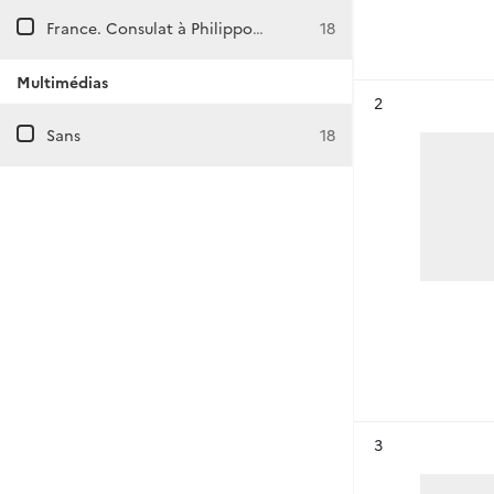
France. Consulat à Philippopolis (Bulgarie)
18
Multimédias
Résultat n°
2
Sans
18
Résultat n°
3