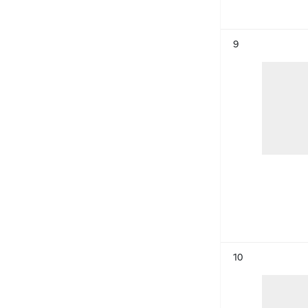
Résultat n°
9
Résultat n°
10