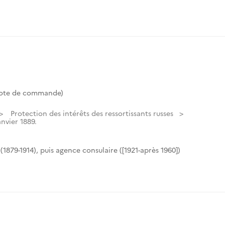
Cote de commande)
Protection des intérêts des ressortissants russes
anvier 1889.
(1879-1914), puis agence consulaire ([1921-après 1960])