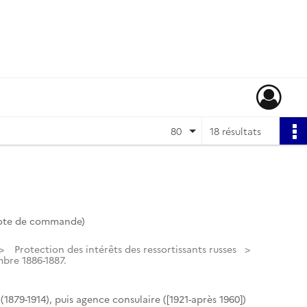
80
18 résultats
Cote de commande)
Protection des intérêts des ressortissants russes
bre 1886-1887.
(1879-1914), puis agence consulaire ([1921-après 1960])