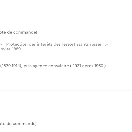
Cote de commande)
Protection des intérêts des ressortissants russes
anvier 1889.
(1879-1914), puis agence consulaire ([1921-après 1960])
Cote de commande)