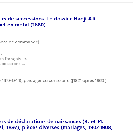
ers de successions. Le dossier Hadji Ali
et en métal (1880).
(Cote de commande)
ts français
uccessions....
(1879-1914), puis agence consulaire ([1921-après 1960])
iers de déclarations de naissances (R. et M.
i, 1897), pièces diverses (mariages, 1907-1908,