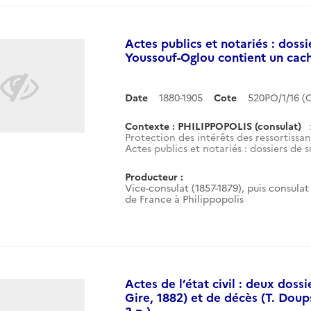
Actes publics et notariés : dossi
Youssouf-Oglou contient un cach
Date
1880-1905
Cote
520PO/1/16 
Contexte : PHILIPPOPOLIS (consulat)
Protection des intérêts des ressortissan
Actes publics et notariés : dossiers de s
Producteur :
Vice-consulat (1857-1879), puis consulat 
de France à Philippopolis
Actes de l’état civil : deux doss
Gire, 1882) et de décès (T. Doups
3 p.).