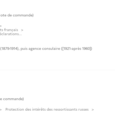
(Cote de commande)
ts français
éclarations...
(1879-1914), puis agence consulaire ([1921-après 1960])
de commande)
Protection des intérêts des ressortissants russes