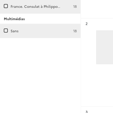
France. Consulat à Philippopolis (Bulgarie)
18
Multimédias
Résultat n°
2
Sans
18
Résultat n°
3