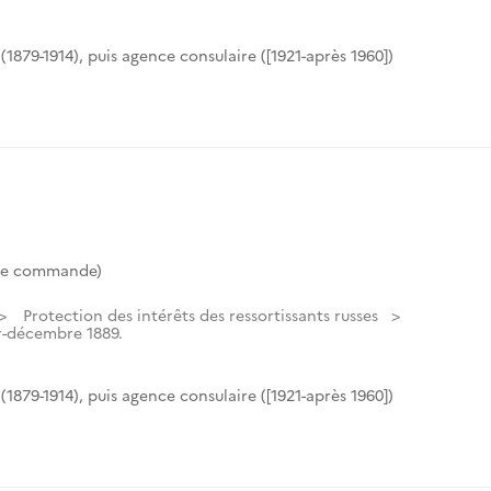
(1879-1914), puis agence consulaire ([1921-après 1960])
de commande)
Protection des intérêts des ressortissants russes
r-décembre 1889.
(1879-1914), puis agence consulaire ([1921-après 1960])