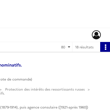
80
18 résultats
 nominatifs.
(Cote de commande)
Protection des intérêts des ressortissants russes
ifs.
(1879-1914), puis agence consulaire ([1921-après 1960])