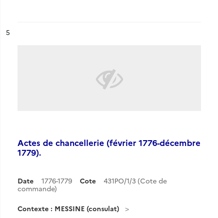
ésultat n°
5
Actes de chancellerie (février 1776-décembre
1779).
Date
1776-1779
Cote
431PO/1/3 (Cote de
commande)
Contexte : MESSINE (consulat)