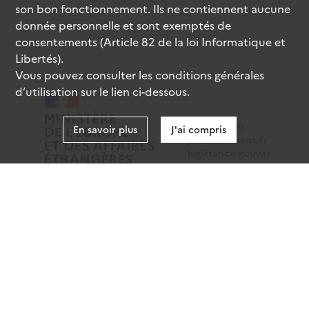
son bon fonctionnement. Ils ne contiennent aucune
donnée personnelle et sont exemptés de
consentements (Article 82 de la loi Informatique et
Libertés).
Vous pouvez consulter les conditions générales
d’utilisation sur le lien ci-dessous.
data.gouv.fr
En savoir plus
J'ai compris
gouvernement.fr
legifrance.gouv.fr
service-public.fr
Mentions légales
Données personnelles
CGU
Gestion des cookies
Accessibilité : partiellement conforme
Sauf mention contraire, tous les contenus de ce site sont
sous
licence etalab-2.0