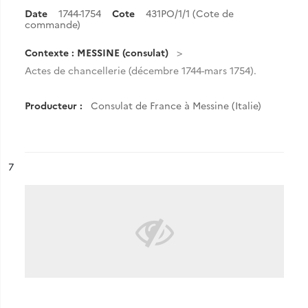
Date
1744-1754
Cote
431PO/1/1 (Cote de
commande)
Contexte : MESSINE (consulat)
Actes de chancellerie (décembre 1744-mars 1754).
Producteur :
Consulat de France à Messine (Italie)
ésultat n°
7