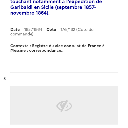
touchant notamment à l'expédition de
Garibaldi en Sicile (septembre 1857-
novembre 1864).
Date
1857-1864
Cote
1AE/132 (Cote de
commande)
Contexte : Registre du vice-consulat de France à
Messine : correspondance...
ésultat n°
3