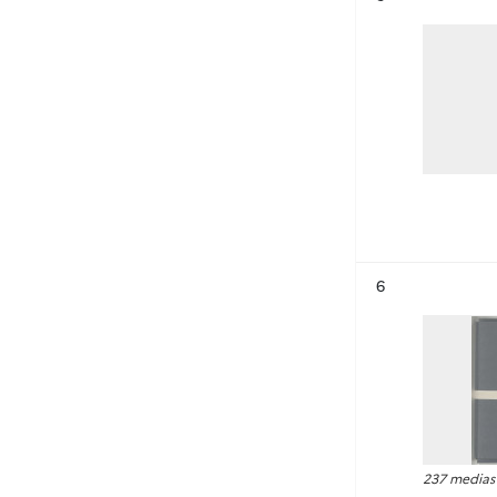
Résultat n°
6
237 medias