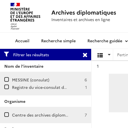
Recherche simple
Recherche guidée
Archives diplomatiques
Filtrer les résultats
Résultat n°
Nom de l'inventaire
1
MESSINE (consulat)
6
Registre du vice-consulat de France à Messine : correspondance départ avec le Département et les autorités françaises, touchant notamment à l’expédition de Garibaldi en Sicile (septembre 1857-novembre 1864).
1
Organisme
Centre des archives diplomatiques de Nantes
7