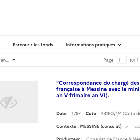
Parcourir les fonds
Informations pratiques
Pertinence
Page
sur 1
"Correspondance du chargé des 
française à Messine avec le minis
an V-frimaire an VI).
Date
1797
Cote
431PO/1/4 (Cote 
Contexte : MESSINE (consulat)
"Co
Producteur :
Consulat de France à Mess