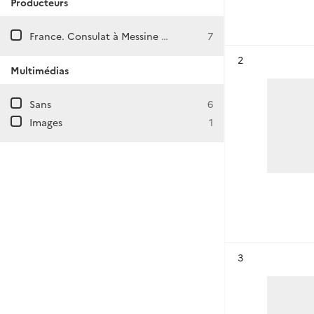
Producteurs
France. Consulat à Messine (Italie)
7
Résultat n°
2
Multimédias
Sans
6
Images
1
Résultat n°
3