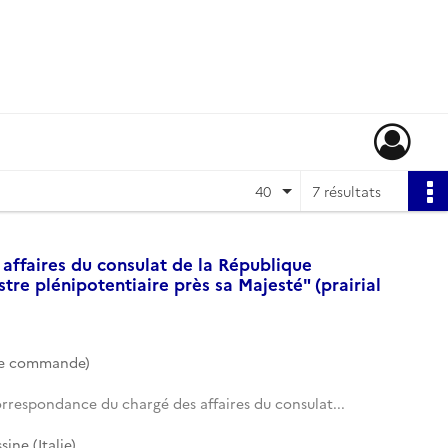
40
7 résultats
affaires du consulat de la République
tre plénipotentiaire près sa Majesté" (prairial
de commande)
rrespondance du chargé des affaires du consulat...
ine (Italie)