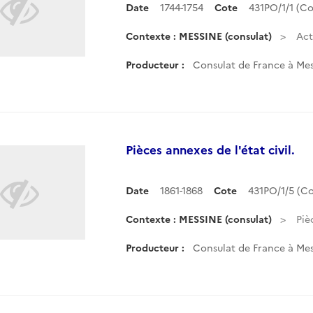
Date
1744-1754
Cote
431PO/1/1 (C
Contexte : MESSINE (consulat)
Act
Producteur :
Consulat de France à Mess
Pièces annexes de l'état civil.
Date
1861-1868
Cote
431PO/1/5 (C
Contexte : MESSINE (consulat)
Piè
Producteur :
Consulat de France à Mess