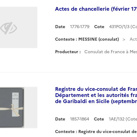
Actes de chancellerie (février 
Date
1776-1779
Cote
431PO/1/3 (
Contexte : MESSINE (consulat)
Act
Producteur :
Consulat de France à Mess
Registre du vice-consulat de Fr
Département et les autorités fr
de Garibaldi en Sicile (septemb
Date
1857-1864
Cote
1AE/132 (Co
Contexte : Registre du vice-consulat d