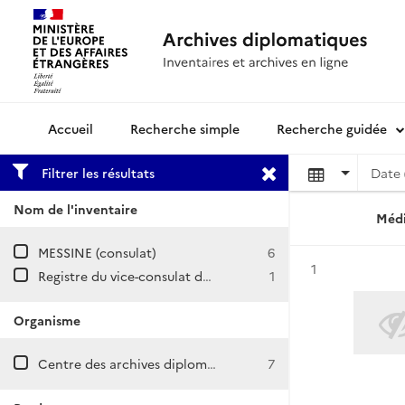
Recherche simple
Recherche guidée
Archives diplomatiques
Filtrer les résultats
Date 
Nom de l'inventaire
Médi
MESSINE (consulat)
6
Résultat n°
1
Registre du vice-consulat de France à Messine : correspondance départ avec le Département et les autorités françaises, touchant notamment à l’expédition de Garibaldi en Sicile (septembre 1857-novembre 1864).
1
Organisme
Centre des archives diplomatiques de Nantes
7