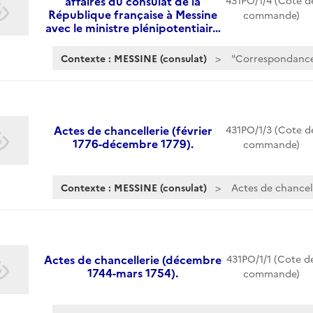
affaires du consulat de la
431PO/1/4 (Cote d
République française à Messine
commande)
avec le ministre plénipotentiair…
Contexte : MESSINE (consulat)
"Correspondance 
Actes de chancellerie (février
431PO/1/3 (Cote d
1776-décembre 1779).
commande)
Contexte : MESSINE (consulat)
Actes de chancell
Actes de chancellerie (décembre
431PO/1/1 (Cote d
1744-mars 1754).
commande)