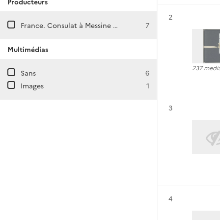
Producteurs
Résultat n°
2
France. Consulat à Messine (Italie)
7
Multimédias
237 medi
Sans
6
Images
1
Résultat n°
3
Résultat n°
4