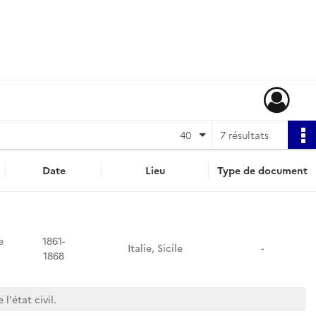
40
7 résultats
Date
Lieu
Type de document
e
1861-
Italie, Sicile
-
1868
l'état civil.