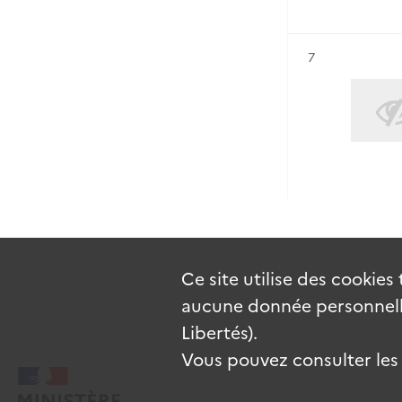
Résultat n°
7
Ce site utilise des
cookies
aucune donnée personnelle
Libertés).
Vous pouvez consulter les c