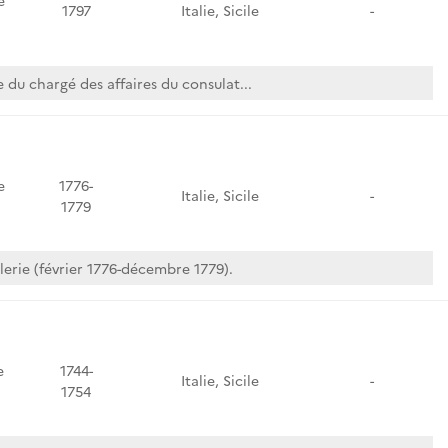
e
1797
Italie, Sicile
-
du chargé des affaires du consulat...
e
1776-
Italie, Sicile
-
1779
erie (février 1776-décembre 1779).
e
1744-
Italie, Sicile
-
1754