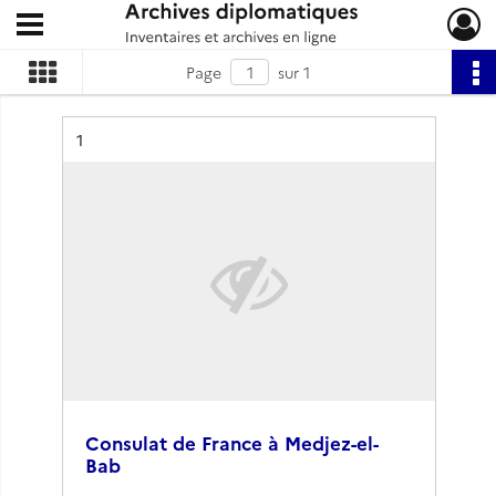
Ouvrir le menu déroulant
Archives diplomatiques
Page
sur 1
Résultat n°
1
Consulat de France à Medjez-el-
Bab