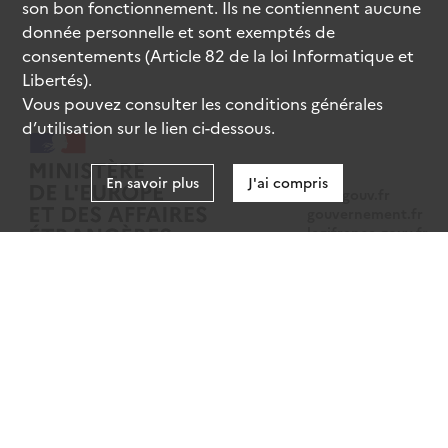
son bon fonctionnement. Ils ne contiennent aucune
donnée personnelle et sont exemptés de
consentements (Article 82 de la loi Informatique et
Libertés).
Vous pouvez consulter les conditions générales
d’utilisation sur le lien ci-dessous.
En savoir plus
J'ai compris
data.gouv.fr
gouvernement.fr
legifrance.gouv.fr
service-public.fr
Mentions légales
Données personnelles
CGU
Gestion des cookies
Accessibilité : partiellement conforme
Sauf mention contraire, tous les contenus de ce site sont sous
licence
etalab-2.0