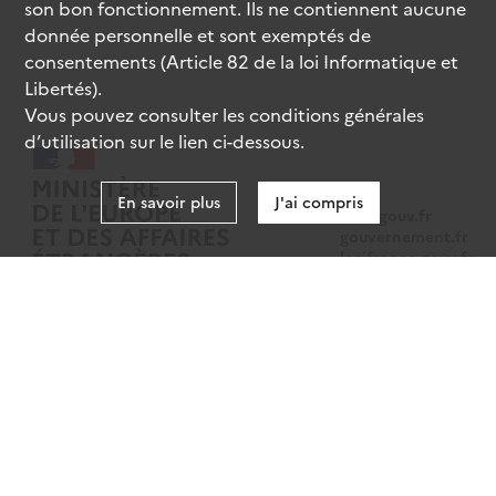
son bon fonctionnement. Ils ne contiennent aucune
donnée personnelle et sont exemptés de
consentements (Article 82 de la loi Informatique et
Libertés).
Vous pouvez consulter les conditions générales
d’utilisation sur le lien ci-dessous.
En savoir plus
J'ai compris
data.gouv.fr
gouvernement.fr
legifrance.gouv.fr
service-public.fr
Mentions légales
Données personnelles
CGU
Gestion des cookies
Accessibilité : partiellement conforme
Sauf mention contraire, tous les contenus de ce site sont sous
licence
etalab-2.0