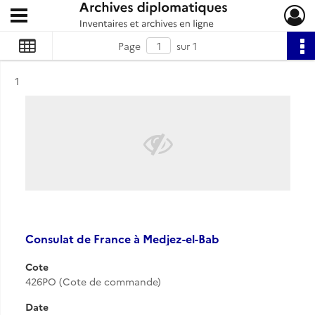
Ouvrir le menu déroulant
Archives diplomatiques
Page
sur 1
Résultat n°
1
Consulat de France à Medjez-el-Bab
Cote
426PO (Cote de commande)
Date