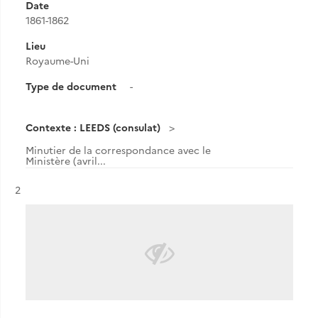
Date
1861-1862
Lieu
Royaume-Uni
Type de document
-
Contexte : LEEDS (consulat)
Minutier de la correspondance avec le
Ministère (avril...
Résultat n°
2