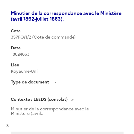
Minutier de la correspondance avec le Ministère
(avril 1862-juillet 1863).
Cote
357PO/1/2 (Cote de commande)
Date
1862-1863
Lieu
Royaume-Uni
Type de document
-
Contexte : LEEDS (consulat)
Minutier de la correspondance avec le
Ministère (avril...
Résultat n°
3