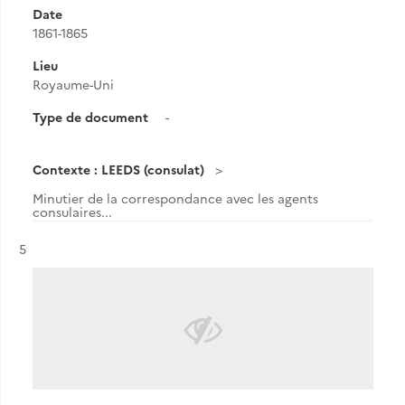
Date
1861-1865
Lieu
Royaume-Uni
Type de document
-
Contexte : LEEDS (consulat)
Minutier de la correspondance avec les agents
consulaires...
Résultat n°
5