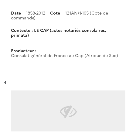
Date
1858-2012
Cote
121AN/1-105 (Cote de
commande)
Contexte : LE CAP (actes notariés consulaires,
primata)
Producteur :
Consulat général de France au Cap (Afrique du Sud)
ésultat n°
4