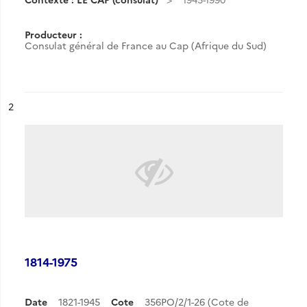
Producteur :
Consulat général de France au Cap (Afrique du Sud)
ésultat n°
2
1814-1975
Date
1821-1945
Cote
356PO/2/1-26 (Cote de