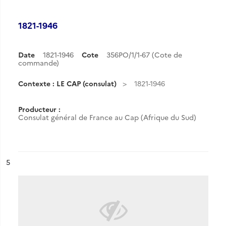
1821-1946
Date
1821-1946
Cote
356PO/1/1-67 (Cote de
commande)
Contexte : LE CAP (consulat)
1821-1946
Producteur :
Consulat général de France au Cap (Afrique du Sud)
ésultat n°
5