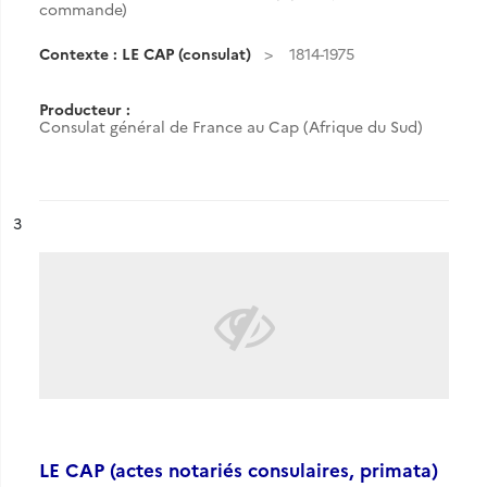
commande)
Contexte : LE CAP (consulat)
1814-1975
Producteur :
Consulat général de France au Cap (Afrique du Sud)
ésultat n°
3
LE CAP (actes notariés consulaires, primata)