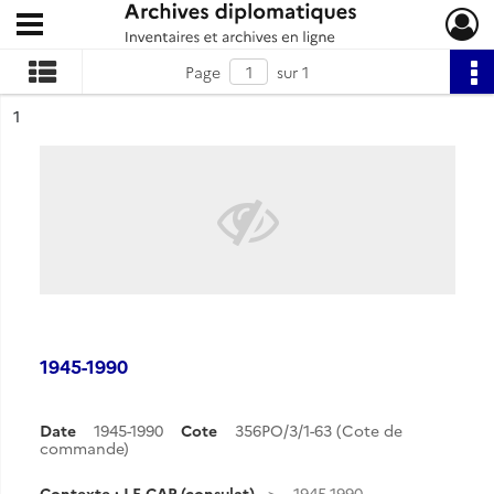
Ouvrir le menu déroulant
Archives diplomatiques
Page
sur 1
ésultat n°
1
1945-1990
Date
1945-1990
Cote
356PO/3/1-63 (Cote de
commande)
Contexte : LE CAP (consulat)
1945-1990