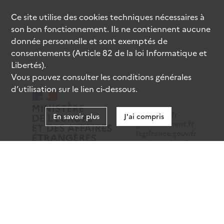
Ce site utilise des
cookies
techniques nécessaires à
son bon fonctionnement. Ils ne contiennent aucune
donnée personnelle et sont exemptés de
consentements (Article 82 de la loi Informatique et
Libertés).
Vous pouvez consulter les conditions générales
d’utilisation sur le lien ci-dessous.
data.gouv.fr
En savoir plus
J'ai compris
gouvernement.fr
legifrance.gouv.fr
service-public.fr
Mentions légales
Données personnelles
CGU
Gestion des cookies
Accessibilité : partiellement conforme