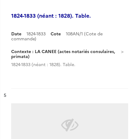
1824-1833 (néant : 1828). Table.
Date
1824-1833
Cote
108AN/1 (Cote de
commande)
Contexte : LA CANEE (actes notariés consulaires,
primata)
1824-1833 (néant : 1828). Table.
ésultat n°
5