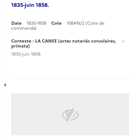
1835-juin 1858.
Date
1835-1858
Cote
108AN/2 (Cote de
commande)
Contexte : LA CANEE (actes notariés consulaires,
primata)
1835-juin 1858.
ésultat n°
4