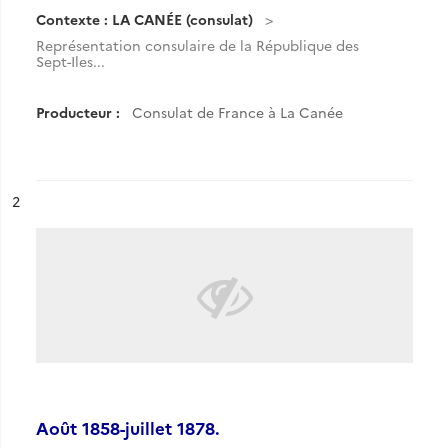
Contexte : LA CANÉE (consulat)
Représentation consulaire de la République des
Sept-Iles...
Producteur :
Consulat de France à La Canée
ésultat n°
2
Août 1858-juillet 1878.