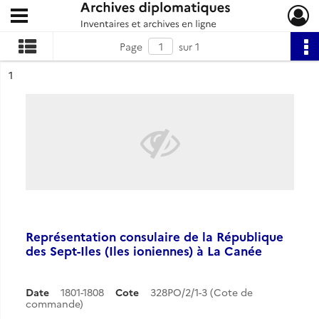
Ouvrir le menu déroulant
Archives diplomatiques
Page
sur 1
ésultat n°
1
Représentation consulaire de la République
des Sept-Iles (Iles ioniennes) à La Canée
Date
1801-1808
Cote
328PO/2/1-3 (Cote de
commande)