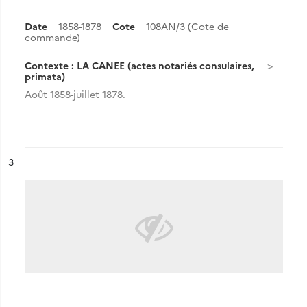
Date
1858-1878
Cote
108AN/3 (Cote de
commande)
Contexte : LA CANEE (actes notariés consulaires,
primata)
Août 1858-juillet 1878.
ésultat n°
3