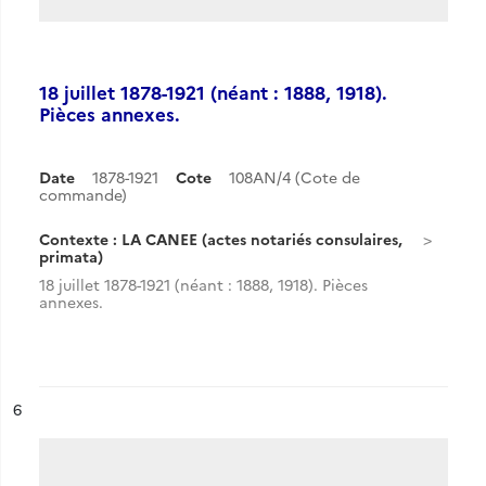
18 juillet 1878-1921 (néant : 1888, 1918).
Pièces annexes.
Date
1878-1921
Cote
108AN/4 (Cote de
commande)
Contexte : LA CANEE (actes notariés consulaires,
primata)
18 juillet 1878-1921 (néant : 1888, 1918). Pièces
annexes.
ésultat n°
6