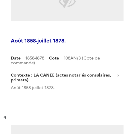
Août 1858-juillet 1878.
Date
1858-1878
Cote
108AN/3 (Cote de
commande)
Contexte : LA CANEE (actes notariés consulaires,
primata)
Août 1858-juillet 1878.
ésultat n°
4