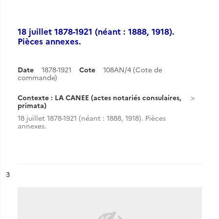
18 juillet 1878-1921 (néant : 1888, 1918).
Pièces annexes.
Date
1878-1921
Cote
108AN/4 (Cote de
commande)
Contexte : LA CANEE (actes notariés consulaires,
primata)
18 juillet 1878-1921 (néant : 1888, 1918). Pièces
annexes.
ésultat n°
3