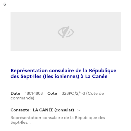
ésultat n°
6
Représentation consulaire de la République
des Sept-Iles (Iles ioniennes) à La Canée
Date
1801-1808
Cote
328PO/2/1-3 (Cote de
commande)
Contexte : LA CANÉE (consulat)
Représentation consulaire de la République des
Sept-Iles...