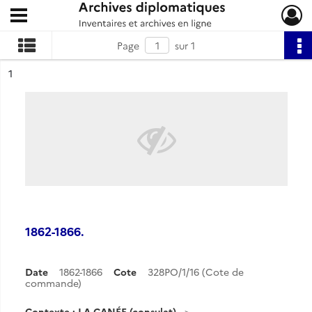
Ouvrir le menu déroulant
Archives diplomatiques
Page
sur 1
ésultat n°
1
1862-1866.
Date
1862-1866
Cote
328PO/1/16 (Cote de
commande)
Contexte : LA CANÉE (consulat)