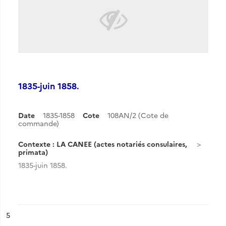
1835-juin 1858.
Date
1835-1858
Cote
108AN/2 (Cote de
commande)
Contexte : LA CANEE (actes notariés consulaires,
primata)
1835-juin 1858.
ésultat n°
5