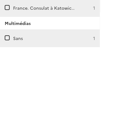
France. Consulat à Katowice (Pologne)
1
Multimédias
Sans
1