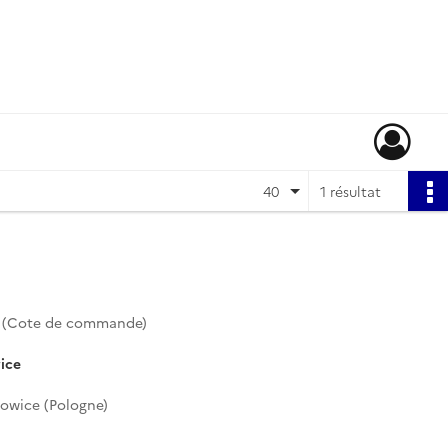
40
1 résultat
9 (Cote de commande)
ice
towice (Pologne)