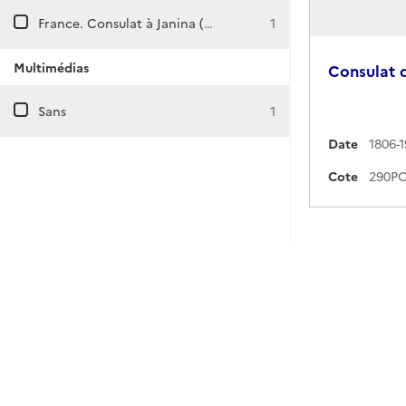
France. Consulat à Janina (Grèce)
1
Multimédias
Consulat d
Sans
1
Date
1806-1
Cote