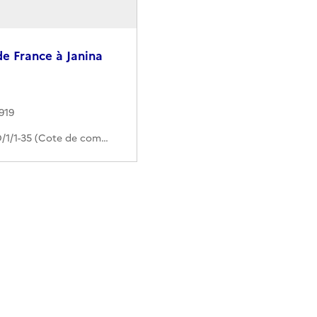
e France à Janina
919
290PO/1/1-35 (Cote de commande)