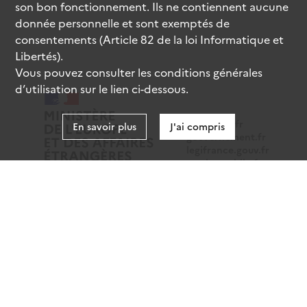
son bon fonctionnement. Ils ne contiennent aucune
donnée personnelle et sont exemptés de
consentements (Article 82 de la loi Informatique et
Libertés).
Vous pouvez consulter les conditions générales
d’utilisation sur le lien ci-dessous.
data.gouv.fr
En savoir plus
J'ai compris
gouvernement.fr
legifrance.gouv.fr
service-public.fr
Mentions légales
Données personnelles
CGU
Gestion des cookies
Accessibilité : partiellement conforme
Sauf mention contraire, tous les contenus de ce site sont
sous
licence etalab-2.0