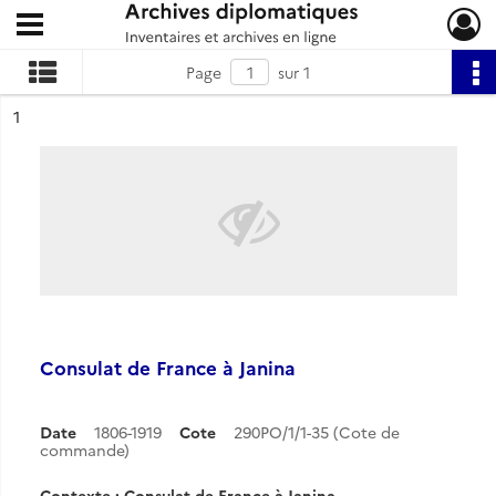
Ouvrir le menu déroulant
Archives diplomatiques
Page
sur 1
ésultat n°
1
Consulat de France à Janina
Date
1806-1919
Cote
290PO/1/1-35 (Cote de
commande)
Contexte : Consulat de France à Janina