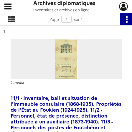
Ouvrir le menu déroulant
Archives diplomatiques
Page
sur 1
ésultat n°
1
1 media
11/1 - Inventaire, bail et situation de
l'immeuble consulaire (1868-1935). Propriétés
de l'État au Foukien (1924-1925). 11/2 -
Personnel, état de présence, distinction
attribuée à un auxiliaire (1873-1940). 11/3 -
Personnels des postes de Foutchéou et