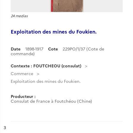
24 medias
Exploitation des mines du Foukien.
Date
1898-1917
Cote
229PO/1/37 (Cote de
commande)
Contexte : FOUTCHEOU (consulat)
Commerce
Exploitation des mines du Foukien.
Producteur :
Consulat de France à Foutchéou (Chine)
ésultat n°
3