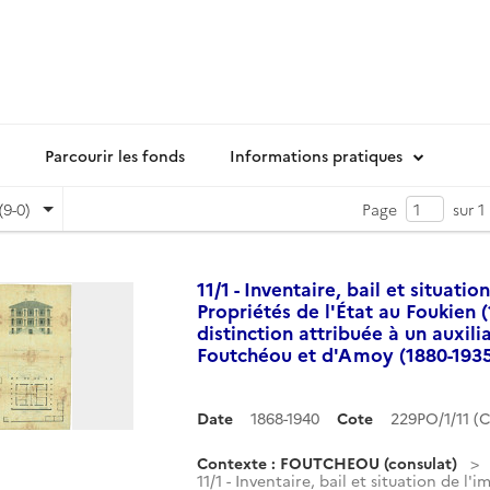
Parcourir les fonds
Informations pratiques
(9-0)
Page
sur 1
11/1 - Inventaire, bail et situat
Propriétés de l'État au Foukien (
distinction attribuée à un auxili
Foutchéou et d'Amoy (1880-1935
Date
1868-1940
Cote
229PO/1/11 
Contexte : FOUTCHEOU (consulat)
11/1 - Inventaire, bail et situation de l'