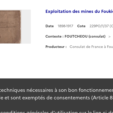
Exploitation des mines du Fouki
Date
1898-1917
Cote
229PO/1/37 
Contexte : FOUTCHEOU (consulat)
Producteur :
Consulat de France à Fo
techniques nécessaires à son bon fonctionnement
 et sont exemptés de consentements (Article 82 
onditions générales d’utilisation sur le lien ci-d