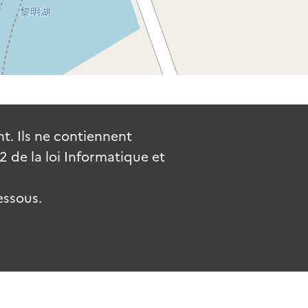
. Ils ne contiennent
de la loi Informatique et
essous.
uv.fr
gouvernement.fr
legifrance.gouv.fr
service-public.fr