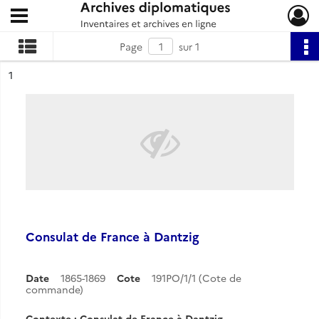
Ouvrir le menu déroulant
Archives diplomatiques
Page
sur 1
ésultat n°
1
Consulat de France à Dantzig
Date
1865-1869
Cote
191PO/1/1 (Cote de
commande)
Contexte : Consulat de France à Dantzig