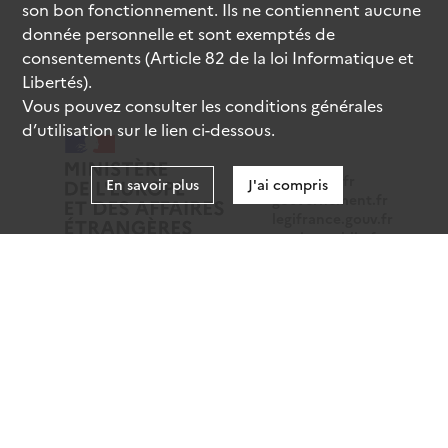
son bon fonctionnement. Ils ne contiennent aucune
donnée personnelle et sont exemptés de
consentements (Article 82 de la loi Informatique et
Libertés).
Vous pouvez consulter les conditions générales
d’utilisation sur le lien ci-dessous.
data.gouv.fr
En savoir plus
J'ai compris
gouvernement.fr
legifrance.gouv.fr
service-public.fr
Mentions légales
Données personnelles
CGU
Gestion des cookies
Accessibilité : partiellement conforme
Sauf mention contraire, tous les contenus de ce site sont
sous
licence etalab-2.0