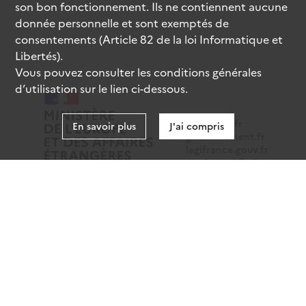
son bon fonctionnement. Ils ne contiennent aucune
donnée personnelle et sont exemptés de
consentements (Article 82 de la loi Informatique et
Libertés).
Vous pouvez consulter les conditions générales
d’utilisation sur le lien ci-dessous.
data.gouv.fr
En savoir plus
J'ai compris
gouvernement.fr
legifrance.gouv.fr
service-public.fr
Mentions légales
Données personnelles
CGU
Gestion des cookies
Accessibilité : partiellement conforme
Sauf mention contraire, tous les contenus de ce site sont
sous
licence etalab-2.0