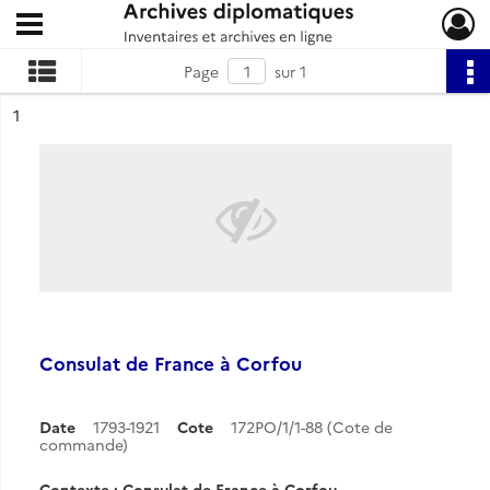
Ouvrir le menu déroulant
Archives diplomatiques
Page
sur 1
ésultat n°
1
Consulat de France à Corfou
Date
1793-1921
Cote
172PO/1/1-88 (Cote de
commande)
Contexte : Consulat de France à Corfou