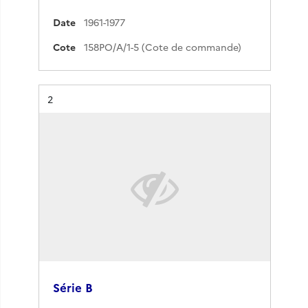
Date
1961-1977
Cote
158PO/A/1-5 (Cote de commande)
Résultat n°
2
Série B