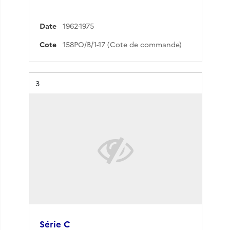
Date
1962-1975
Cote
158PO/B/1-17 (Cote de commande)
Résultat n°
3
Série C