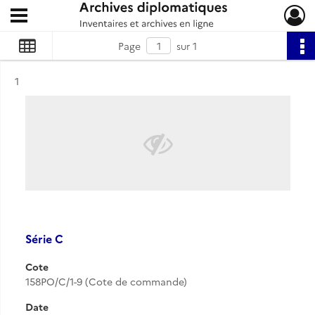
Ouvrir le menu déroulant
Archives diplomatiques
Page
sur 1
Résultat n°
1
Série C
Cote
158PO/C/1-9 (Cote de commande)
Date