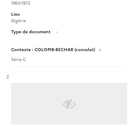
1963-1972
Lieu
Algérie
Type de document
-
Contexte : COLOMB-BECHAR (consulat)
Série C
Résultat n°
2