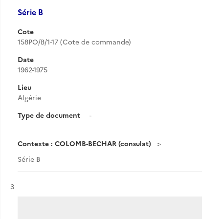
Série B
Cote
158PO/B/1-17 (Cote de commande)
Date
1962-1975
Lieu
Algérie
Type de document
-
Contexte : COLOMB-BECHAR (consulat)
Série B
Résultat n°
3