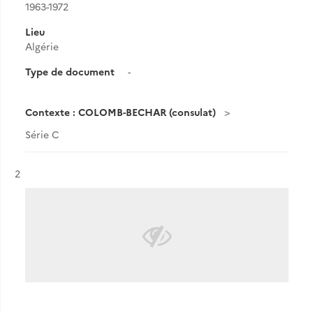
1963-1972
Lieu
Algérie
Type de document
-
Contexte : COLOMB-BECHAR (consulat)
Série C
Résultat n°
2