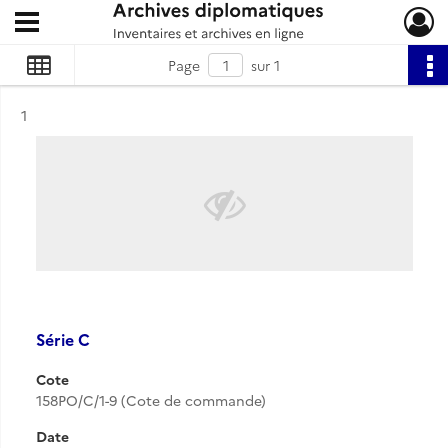
Ouvrir le menu déroulant
Archives diplomatiques
Page
sur 1
Résultat n°
1
Série C
Cote
158PO/C/1-9 (Cote de commande)
Date