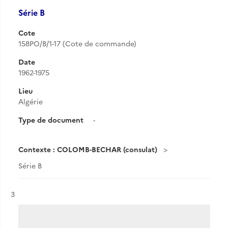
Série B
Cote
158PO/B/1-17 (Cote de commande)
Date
1962-1975
Lieu
Algérie
Type de document
-
Contexte : COLOMB-BECHAR (consulat)
Série B
Résultat n°
3