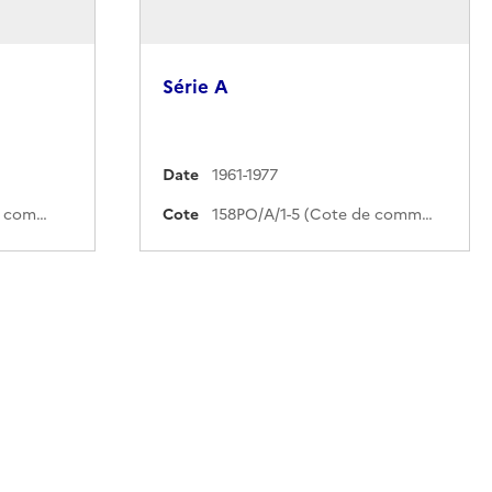
Série A
Date
1961-1977
158PO/B/1-17 (Cote de commande)
Cote
158PO/A/1-5 (Cote de commande)