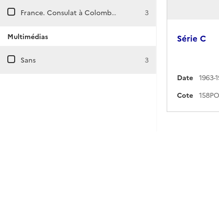
France. Consulat à Colomb-Béchar (Algérie)
3
Multimédias
Série C
Sans
3
Date
1963-
Cote