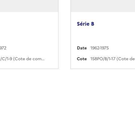
Série B
1972
Date
1962-1975
158PO/C/1-9 (Cote de commande)
Cote