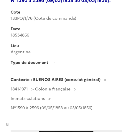
N°1590 à 2596 (09/05/1853 au 03/05/1856).
Cote
133PO/1/76 (Cote de commande)
Date
1853-1856
Lieu
Argentine
Type de document
-
Contexte : BUENOS AIRES (consulat général)
1841-1971
Colonie française
Immatriculations
N°1590 à 2596 (09/05/1853 au 03/05/1856).
Résultat n°
8