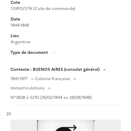
Cote
133PO/1/74 (Cote de commande)
Date
1844-1848
Lieu
Argentine
Type de document
-
Contexte : BUENOS AIRES (consulat général)
1841-1971
Colonie française
Immatriculations
N°3838 à 5210 (26/02/1844 au 28/08/1848).
Résultat n°
20