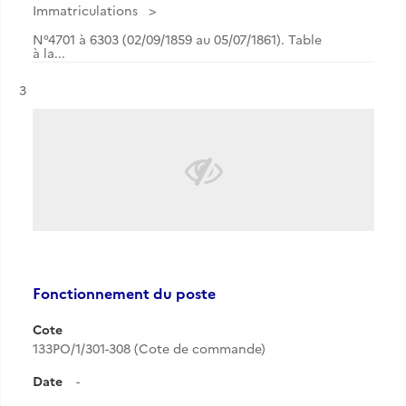
Immatriculations
N°4701 à 6303 (02/09/1859 au 05/07/1861). Table
à la...
Résultat n°
3
Fonctionnement du poste
Cote
133PO/1/301-308 (Cote de commande)
Date
-