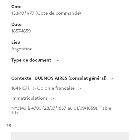
Cote
133PO/1/77 (Cote de commande)
Date
1857-1859
Lieu
Argentine
Type de document
-
Contexte : BUENOS AIRES (consulat général)
1841-1971
Colonie française
Immatriculations
N°3149 à 4700 (28/07/1857 au 01/09/1859). Table
à la...
Résultat n°
16