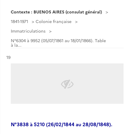
Contexte : BUENOS AIRES (consulat général)
1841-1971
Colonie française
Immatriculations
N°6304 à 9952 (05/07/1861 au 18/01/1866). Table
à la...
Résultat n°
19
N°3838 à 5210 (26/02/1844 au 28/08/1848).