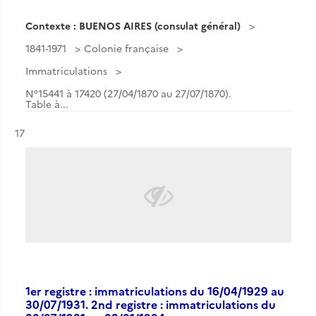
Contexte : BUENOS AIRES (consulat général)
1841-1971
Colonie française
Immatriculations
N°15441 à 17420 (27/04/1870 au 27/07/1870).
Table à...
Résultat n°
17
1er registre : immatriculations du 16/04/1929 au
30/07/1931. 2nd registre : immatriculations du