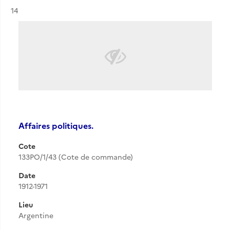
Résultat n°
14
Affaires politiques.
Cote
133PO/1/43 (Cote de commande)
Date
1912-1971
Lieu
Argentine