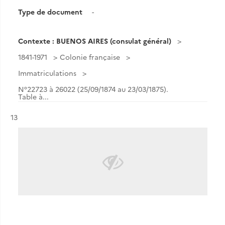
Type de document
-
Contexte : BUENOS AIRES (consulat général)
1841-1971
Colonie française
Immatriculations
N°22723 à 26022 (25/09/1874 au 23/03/1875).
Table à...
Résultat n°
13