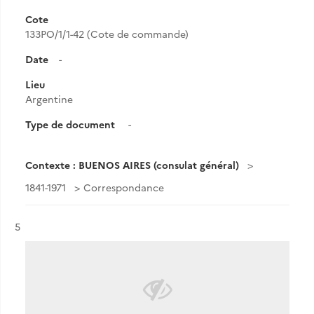
Cote
133PO/1/1-42 (Cote de commande)
Date
-
Lieu
Argentine
Type de document
-
Contexte : BUENOS AIRES (consulat général)
1841-1971
Correspondance
Résultat n°
5