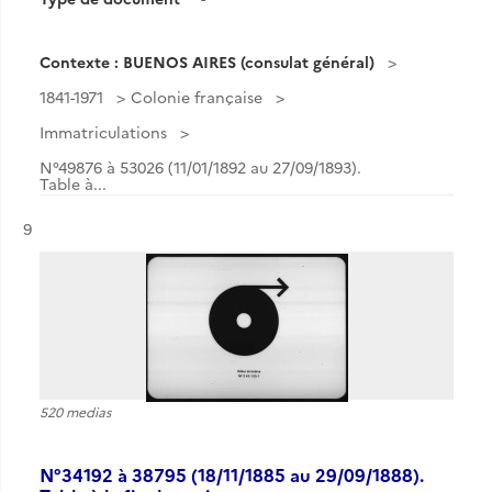
Contexte : BUENOS AIRES (consulat général)
1841-1971
Colonie française
Immatriculations
N°49876 à 53026 (11/01/1892 au 27/09/1893).
Table à...
Résultat n°
9
520 medias
N°34192 à 38795 (18/11/1885 au 29/09/1888).