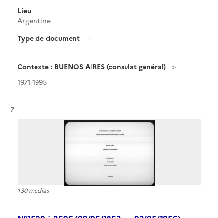
Lieu
Argentine
Type de document
-
Contexte : BUENOS AIRES (consulat général)
1971-1995
Résultat n°
7
130 medias