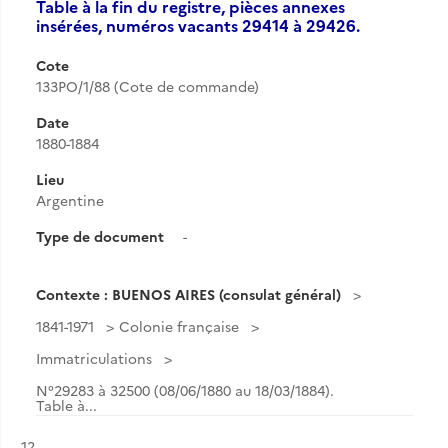
Table à la fin du registre, pièces annexes
insérées, numéros vacants 29414 à 29426.
Cote
133PO/1/88 (Cote de commande)
Date
1880-1884
Lieu
Argentine
Type de document
-
Contexte : BUENOS AIRES (consulat général)
1841-1971
Colonie française
Immatriculations
N°29283 à 32500 (08/06/1880 au 18/03/1884).
Table à...
Résultat n°
12