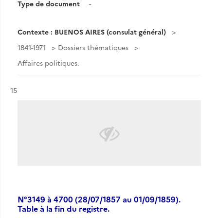
Type de document
-
Contexte : BUENOS AIRES (consulat général)
1841-1971
Dossiers thématiques
Affaires politiques.
Résultat n°
15
N°3149 à 4700 (28/07/1857 au 01/09/1859).
Table à la fin du registre.