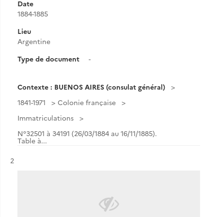
Date
1884-1885
Lieu
Argentine
Type de document
-
Contexte : BUENOS AIRES (consulat général)
1841-1971
Colonie française
Immatriculations
N°32501 à 34191 (26/03/1884 au 16/11/1885).
Table à...
Résultat n°
2