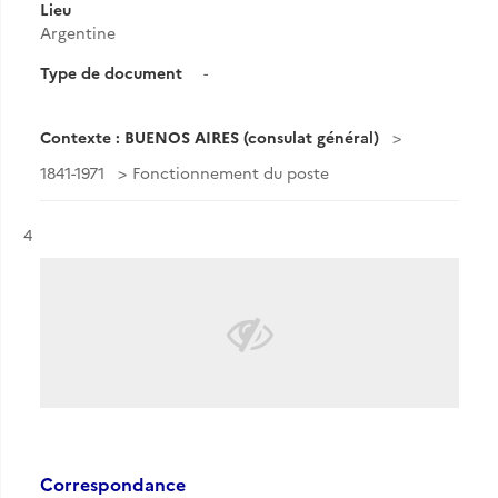
Lieu
Argentine
Type de document
-
Contexte : BUENOS AIRES (consulat général)
1841-1971
Fonctionnement du poste
Résultat n°
4
Correspondance