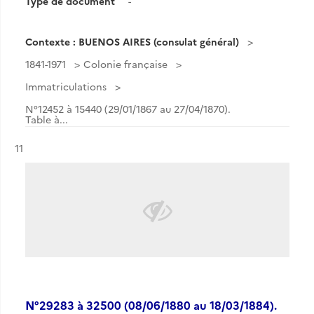
Type de document
-
Contexte : BUENOS AIRES (consulat général)
1841-1971
Colonie française
Immatriculations
N°12452 à 15440 (29/01/1867 au 27/04/1870).
Table à...
Résultat n°
11
N°29283 à 32500 (08/06/1880 au 18/03/1884).