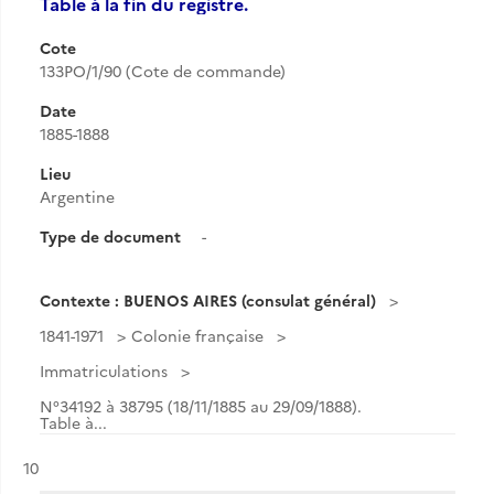
Table à la fin du registre.
Cote
133PO/1/90 (Cote de commande)
Date
1885-1888
Lieu
Argentine
Type de document
-
Contexte : BUENOS AIRES (consulat général)
1841-1971
Colonie française
Immatriculations
N°34192 à 38795 (18/11/1885 au 29/09/1888).
Table à...
Résultat n°
10