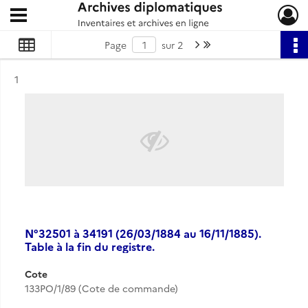
Ouvrir le menu déroulant
Archives diplomatiques
Page suivante : 1/2
Dernière page
Page
sur 2
Résultat n°
1
N°32501 à 34191 (26/03/1884 au 16/11/1885).
Table à la fin du registre.
Cote
133PO/1/89 (Cote de commande)