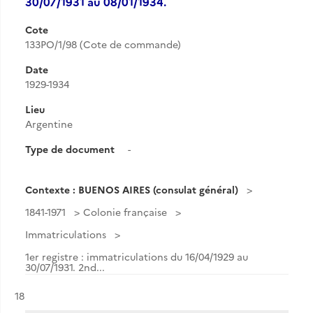
30/07/1931 au 08/01/1934.
Cote
133PO/1/98 (Cote de commande)
Date
1929-1934
Lieu
Argentine
Type de document
-
Contexte : BUENOS AIRES (consulat général)
1841-1971
Colonie française
Immatriculations
1er registre : immatriculations du 16/04/1929 au
30/07/1931. 2nd...
Résultat n°
18