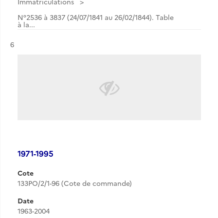
Immatriculations
N°2536 à 3837 (24/07/1841 au 26/02/1844). Table
à la...
Résultat n°
6
1971-1995
Cote
133PO/2/1-96 (Cote de commande)
Date
1963-2004