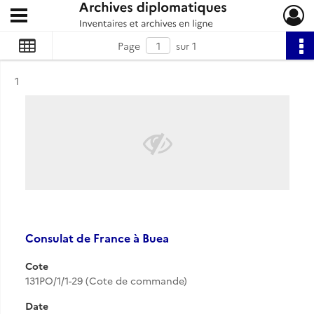
Ouvrir le menu déroulant
Archives diplomatiques
Page
sur 1
Résultat n°
1
Consulat de France à Buea
Cote
131PO/1/1-29 (Cote de commande)
Date