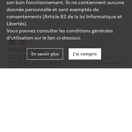
son bon fonctionnement. Ils ne contiennent aucune
donnée personnelle et sont exemptés de
consentements (Article 82 de la loi Informatique et
Libertés).
Vous pouvez consulter les conditions générales
d’utilisation sur le lien ci-dessous.
En savoir plus
J'ai compris
data.gouv.fr
gouvernement.fr
legifrance.gouv.fr
service-public.fr
Mentions légales
Données personnelles
CGU
Gestion des cookies
Accessibilité : partiellement conforme
Sauf mention contraire, tous les contenus de ce site sont sous
licence
etalab-2.0