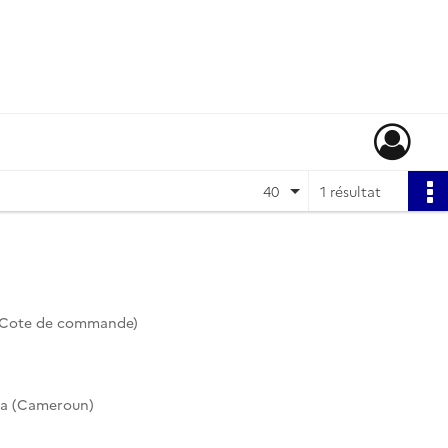
40
1 résultat
 (Cote de commande)
ea (Cameroun)