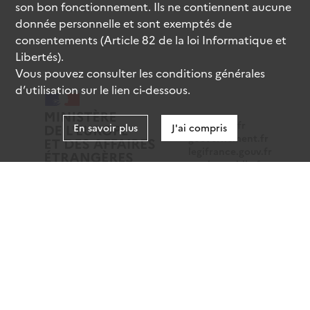
son bon fonctionnement. Ils ne contiennent aucune
donnée personnelle et sont exemptés de
consentements (Article 82 de la loi Informatique et
Libertés).
Vous pouvez consulter les conditions générales
d’utilisation sur le lien ci-dessous.
data.gouv.fr
En savoir plus
J'ai compris
gouvernement.fr
legifrance.gouv.fr
service-public.fr
Mentions légales
Données personnelles
CGU
Gestion des cookies
Accessibilité : partiellement conforme
Sauf mention contraire, tous les contenus de ce site sont
sous
licence etalab-2.0