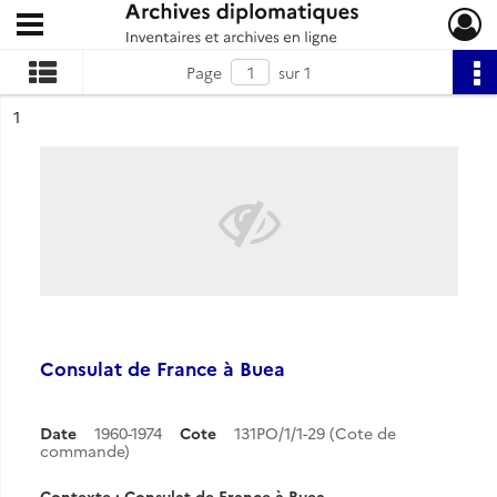
Ouvrir le menu déroulant
Archives diplomatiques
Page
sur 1
ésultat n°
1
Consulat de France à Buea
Date
1960-1974
Cote
131PO/1/1-29 (Cote de
commande)
Contexte : Consulat de France à Buea