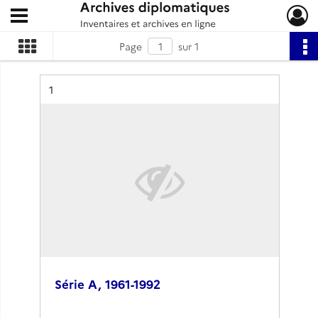
Ouvrir le menu déroulant
Archives diplomatiques
Page
sur 1
Résultat n°
1
Série A, 1961-1992