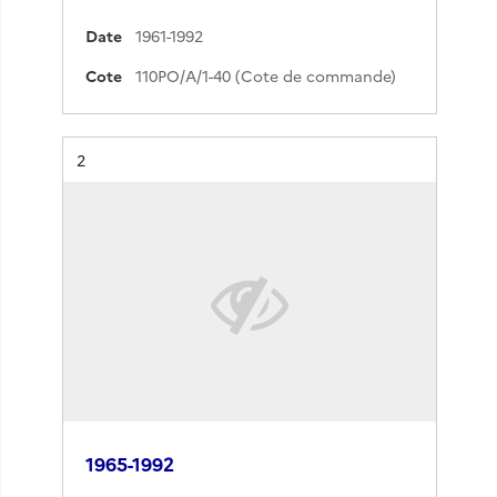
Date
1961-1992
Cote
110PO/A/1-40 (Cote de commande)
Résultat n°
2
1965-1992