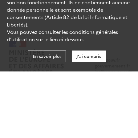
son bon fonctionnement. Ils ne contiennent aucune
donnée personnelle et sont exemptés de
consentements (Article 82 de la loi Informatique et
Libertés).
Vous pouvez consulter les conditions générales
d’utilisation sur le lien ci-dessous.
En savoir plus
J'ai compris
data.gouv.fr
gouvernement.fr
legifrance.gouv.fr
service-public.fr
Mentions légales
Données personnelles
CGU
Gestion des cookies
Accessibilité : partiellement conforme
Sauf mention contraire, tous les contenus de ce site sont sous
licence
etalab-2.0