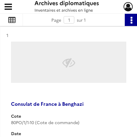
Ouvrir le menu déroulant
Archives diplomatiques
Page
sur 1
Résultat n°
1
Consulat de France à Benghazi
Cote
80PO/1/1-10 (Cote de commande)
Date