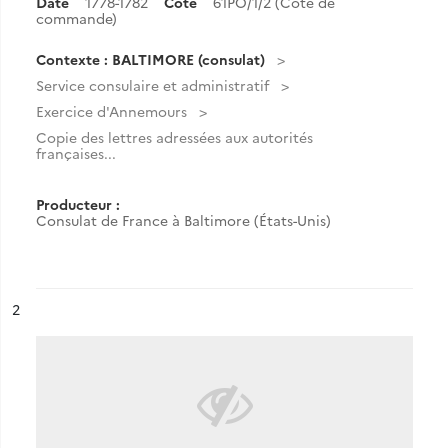
Date
1778-1782
Cote
61PO/1/2 (Cote de
commande)
Contexte : BALTIMORE (consulat)
Service consulaire et administratif
Exercice d'Annemours
Copie des lettres adressées aux autorités
françaises...
Producteur :
Consulat de France à Baltimore (États-Unis)
ésultat n°
2