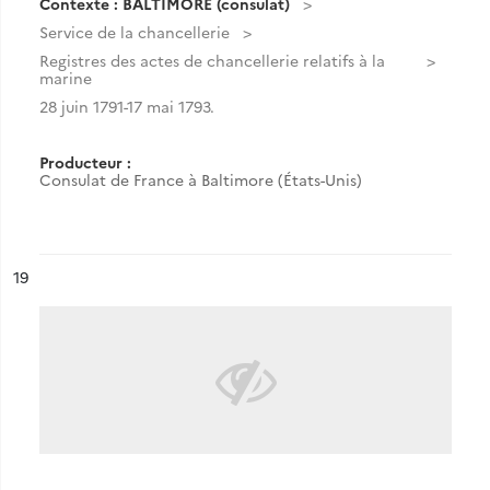
Contexte : BALTIMORE (consulat)
Service de la chancellerie
Registres des actes de chancellerie relatifs à la
marine
28 juin 1791-17 mai 1793.
Producteur :
Consulat de France à Baltimore (États-Unis)
ésultat n°
19