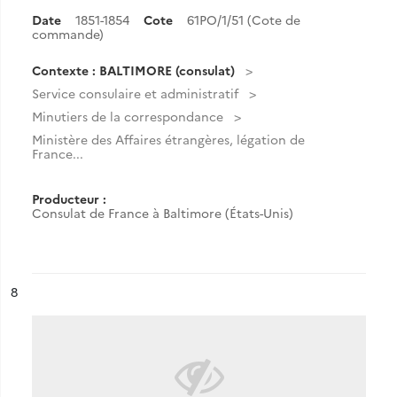
Date
1851-1854
Cote
61PO/1/51 (Cote de
commande)
Contexte : BALTIMORE (consulat)
Service consulaire et administratif
Minutiers de la correspondance
Ministère des Affaires étrangères, légation de
France...
Producteur :
Consulat de France à Baltimore (États-Unis)
ésultat n°
8