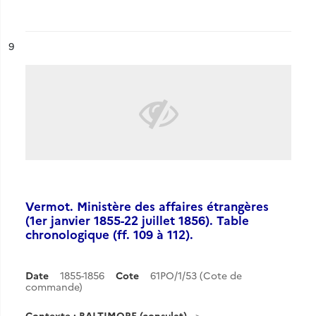
ésultat n°
9
Vermot. Ministère des affaires étrangères
(1er janvier 1855-22 juillet 1856). Table
chronologique (ff. 109 à 112).
Date
1855-1856
Cote
61PO/1/53 (Cote de
commande)
Contexte : BALTIMORE (consulat)