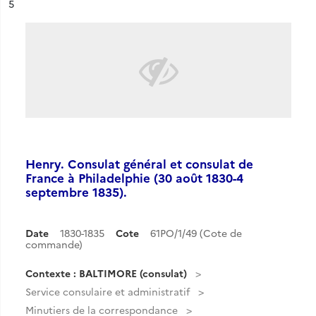
ésultat n°
5
Henry. Consulat général et consulat de
France à Philadelphie (30 août 1830-4
septembre 1835).
Date
1830-1835
Cote
61PO/1/49 (Cote de
commande)
Contexte : BALTIMORE (consulat)
Service consulaire et administratif
Minutiers de la correspondance