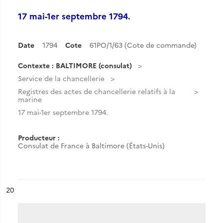
17 mai-1er septembre 1794.
Date
1794
Cote
61PO/1/63 (Cote de commande)
Contexte : BALTIMORE (consulat)
Service de la chancellerie
Registres des actes de chancellerie relatifs à la
marine
17 mai-1er septembre 1794.
Producteur :
Consulat de France à Baltimore (États-Unis)
ésultat n°
20