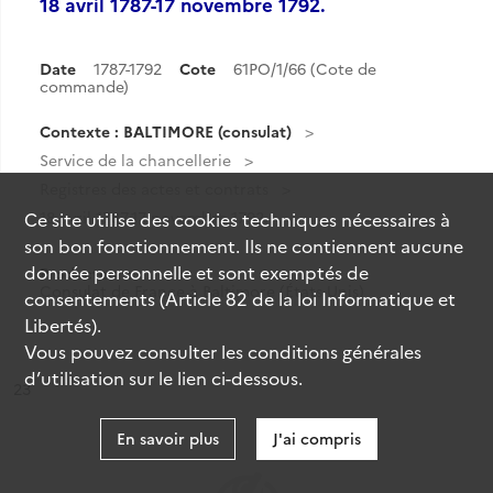
18 avril 1787-17 novembre 1792.
Date
1787-1792
Cote
61PO/1/66 (Cote de
commande)
Contexte : BALTIMORE (consulat)
Service de la chancellerie
Registres des actes et contrats
18 avril 1787-17 novembre 1792.
Ce site utilise des
cookies
techniques nécessaires à
son bon fonctionnement. Ils ne contiennent aucune
donnée personnelle et sont exemptés de
Producteur :
Consulat de France à Baltimore (États-Unis)
consentements (Article 82 de la loi Informatique et
Libertés).
Vous pouvez consulter les conditions générales
d’utilisation sur le lien ci-dessous.
ésultat n°
23
En savoir plus
J'ai compris