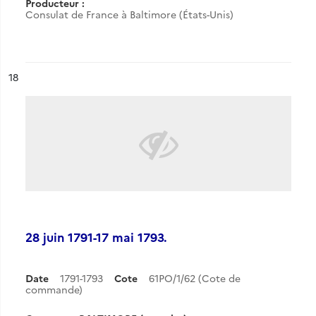
Producteur :
Consulat de France à Baltimore (États-Unis)
ésultat n°
18
28 juin 1791-17 mai 1793.
Date
1791-1793
Cote
61PO/1/62 (Cote de
commande)