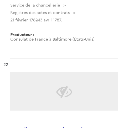
Service de la chancellerie
Registres des actes et contrats
21 février 1782-13 avril 1787.
Producteur :
Consulat de France à Baltimore (États-Unis)
ésultat n°
22