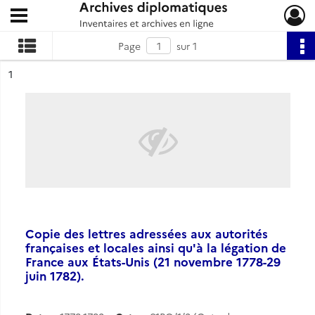
Ouvrir le menu déroulant
Archives diplomatiques
Page
sur 1
ésultat n°
1
Copie des lettres adressées aux autorités
françaises et locales ainsi qu'à la légation de
France aux États-Unis (21 novembre 1778-29
juin 1782).