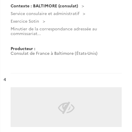
Contexte : BALTIMORE (consulat)
Service consulaire et administratif
Exercice Sotin
Minutier de la correspondance adressée au
commissariat...
Producteur :
Consulat de France à Baltimore (États-Unis)
ésultat n°
4