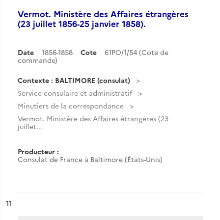
Vermot. Ministère des Affaires étrangères
(23 juillet 1856-25 janvier 1858).
Date
1856-1858
Cote
61PO/1/54 (Cote de
commande)
Contexte : BALTIMORE (consulat)
Service consulaire et administratif
Minutiers de la correspondance
Vermot. Ministère des Affaires étrangères (23
juillet...
Producteur :
Consulat de France à Baltimore (États-Unis)
ésultat n°
11