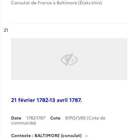
Consulat de France à Baltimore (États-Unis)
ésultat n°
21
21 février 1782-13 avril 1787.
Date
1782-1787
Cote
61PO/1/65 (Cote de
commande)
Contexte : BALTIMORE (consulat)