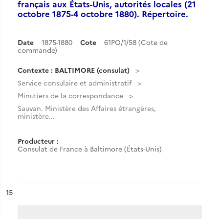
français aux États-Unis, autorités locales (21
octobre 1875-4 octobre 1880). Répertoire.
Date
1875-1880
Cote
61PO/1/58 (Cote de
commande)
Contexte : BALTIMORE (consulat)
Service consulaire et administratif
Minutiers de la correspondance
Sauvan. Ministère des Affaires étrangères,
ministère...
Producteur :
Consulat de France à Baltimore (États-Unis)
ésultat n°
15