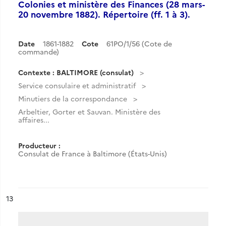
Colonies et ministère des Finances (28 mars-
20 novembre 1882). Répertoire (ff. 1 à 3).
Date
1861-1882
Cote
61PO/1/56 (Cote de
commande)
Contexte : BALTIMORE (consulat)
Service consulaire et administratif
Minutiers de la correspondance
Arbeltier, Gorter et Sauvan. Ministère des
affaires...
Producteur :
Consulat de France à Baltimore (États-Unis)
ésultat n°
13