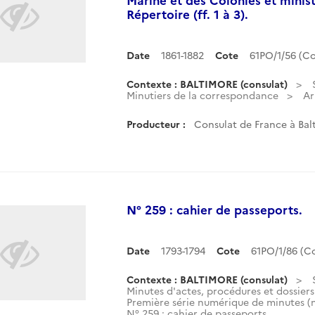
Répertoire (ff. 1 à 3).
Date
1861-1882
Cote
61PO/1/56 (C
Contexte : BALTIMORE (consulat)
Minutiers de la correspondance
Ar
Producteur :
Consulat de France à Balt
N° 259 : cahier de passeports.
Date
1793-1794
Cote
61PO/1/86 (
Contexte : BALTIMORE (consulat)
Minutes d'actes, procédures et dossiers
Première série numérique de minutes (n
N° 259 : cahier de passeports.