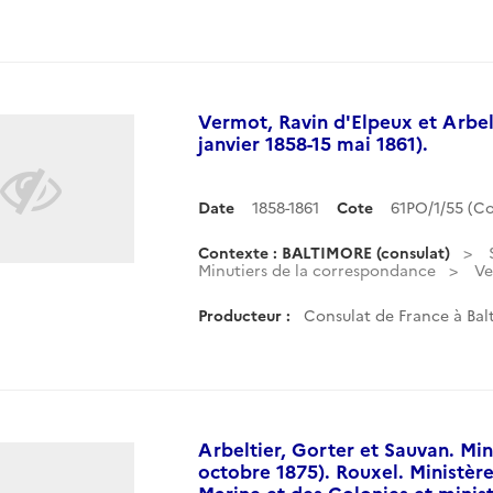
Vermot, Ravin d'Elpeux et Arbelt
janvier 1858-15 mai 1861).
Date
1858-1861
Cote
61PO/1/55 (C
Contexte : BALTIMORE (consulat)
Minutiers de la correspondance
Ve
Producteur :
Consulat de France à Balt
Arbeltier, Gorter et Sauvan. Min
octobre 1875). Rouxel. Ministère
Marine et des Colonies et minis