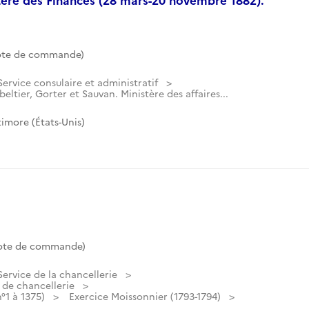
ote de commande)
Service consulaire et administratif
beltier, Gorter et Sauvan. Ministère des affaires...
imore (États-Unis)
Cote de commande)
Service de la chancellerie
 de chancellerie
°1 à 1375)
Exercice Moissonnier (1793-1794)