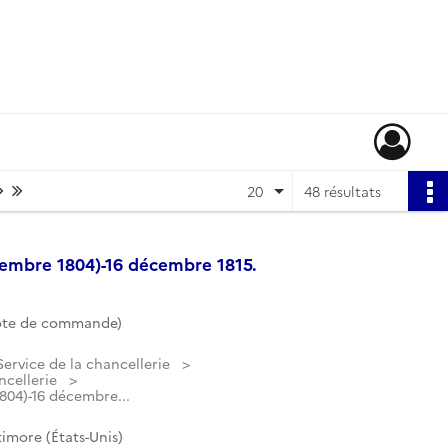
Page suivante : 1/3
Dernière page
20
48 résultats
tembre 1804)-16 décembre 1815.
ote de commande)
Service de la chancellerie
ncellerie
804)-16 décembre...
imore (États-Unis)