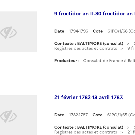
9 fructidor an II-30 fructidor a
Date
1794-1796
Cote
61PO/1/68 (
Contexte : BALTIMORE (consulat)
Registres des actes et contrats
9 f
Producteur :
Consulat de France à Balt
21 février 1782-13 avril 1787.
Date
1782-1787
Cote
61PO/1/65 (
Contexte : BALTIMORE (consulat)
Registres des actes et contrats
21 f