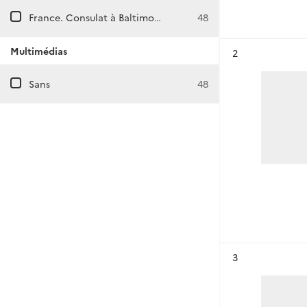
France. Consulat à Baltimore (États-Unis)
48
Multimédias
Résultat n°
2
Sans
48
Résultat n°
3