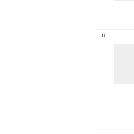
Résultat n°
11