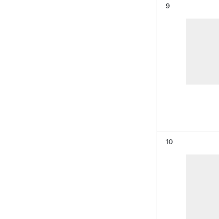
Résultat n°
9
Résultat n°
10