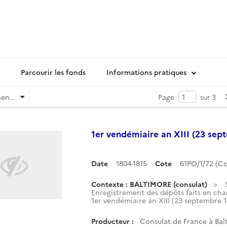
Parcourir les fonds
Informations pratiques
Pertinence
Page
sur 3
1er vendémiaire an XIII (23 sep
Date
1804-1815
Cote
61PO/1/72 (C
Contexte : BALTIMORE (consulat)
Enregistrement des dépôts faits en cha
1er vendémiaire an XIII (23 septembre 1
Producteur :
Consulat de France à Balt