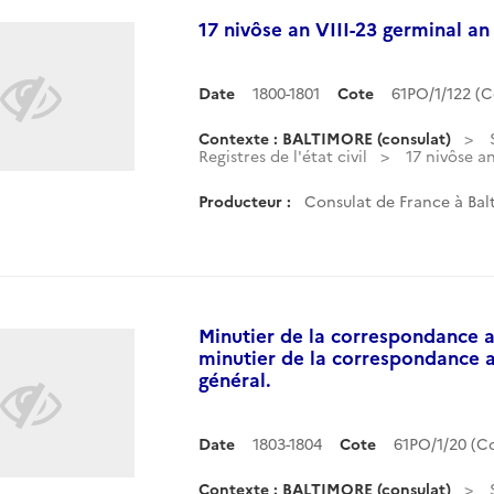
17 nivôse an VIII-23 germinal an I
Date
1800-1801
Cote
61PO/1/122 (
Contexte : BALTIMORE (consulat)
Registres de l'état civil
17 nivôse an
Producteur :
Consulat de France à Balt
Minutier de la correspondance a
minutier de la correspondance 
général.
Date
1803-1804
Cote
61PO/1/20 (
Contexte : BALTIMORE (consulat)