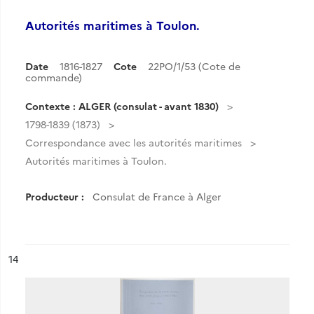
Autorités maritimes à Toulon.
Date
1816-1827
Cote
22PO/1/53 (Cote de
commande)
Contexte : ALGER (consulat - avant 1830)
1798-1839 (1873)
Correspondance avec les autorités maritimes
Autorités maritimes à Toulon.
Producteur :
Consulat de France à Alger
ésultat n°
14