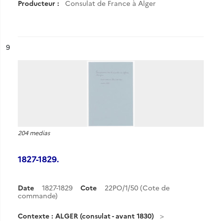
Producteur :
Consulat de France à Alger
ésultat n°
9
204 medias
1827-1829.
Date
1827-1829
Cote
22PO/1/50 (Cote de
commande)
Contexte : ALGER (consulat - avant 1830)