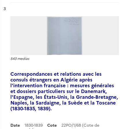
ésultat n°
3
543 medias
Correspondances et relations avec les
consuls étrangers en Algérie après
l'intervention française : mesures générales
et dossiers particuliers sur le Danemark,
l'Espagne, les États-Unis, la Grande-Bretagne,
Naples, la Sardaigne, la Suède et la Toscane
(1830-1835, 1839).
Date
1830-1839
Cote
22PO/1/68 (Cote de