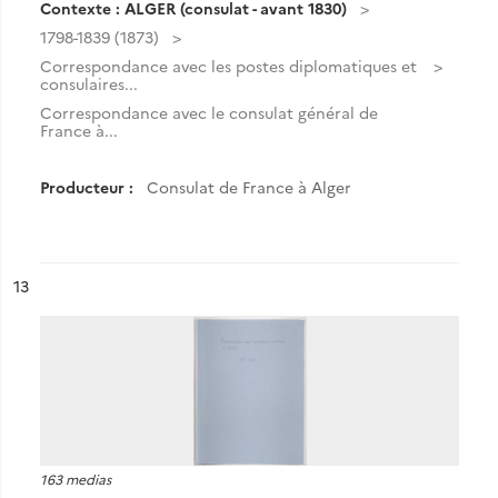
Contexte : ALGER (consulat - avant 1830)
1798-1839 (1873)
Correspondance avec les postes diplomatiques et
consulaires...
Correspondance avec le consulat général de
France à...
Producteur :
Consulat de France à Alger
ésultat n°
13
163 medias