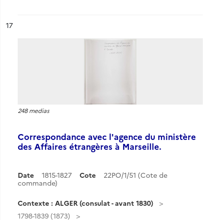
ésultat n°
17
248 medias
Correspondance avec l'agence du ministère
des Affaires étrangères à Marseille.
Date
1815-1827
Cote
22PO/1/51 (Cote de
commande)
Contexte : ALGER (consulat - avant 1830)
1798-1839 (1873)