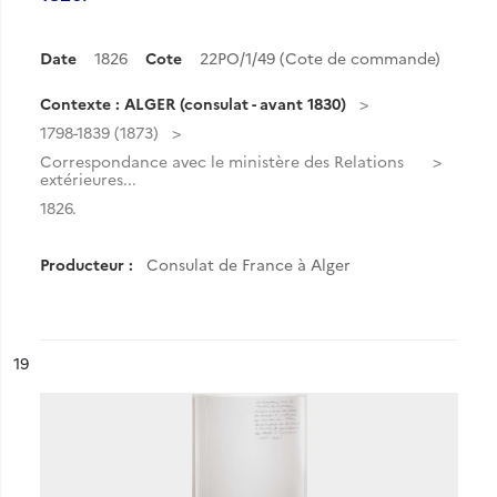
Date
1826
Cote
22PO/1/49 (Cote de commande)
Contexte : ALGER (consulat - avant 1830)
1798-1839 (1873)
Correspondance avec le ministère des Relations
extérieures...
1826.
Producteur :
Consulat de France à Alger
ésultat n°
19