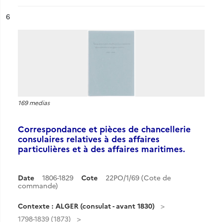
ésultat n°
6
169 medias
Correspondance et pièces de chancellerie
consulaires relatives à des affaires
particulières et à des affaires maritimes.
Date
1806-1829
Cote
22PO/1/69 (Cote de
commande)
Contexte : ALGER (consulat - avant 1830)
1798-1839 (1873)