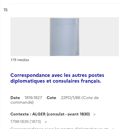
ésultat n°
15
175 medias
Correspondance avec les autres postes
diplomatiques et consulaires français.
Date
1816-1827
Cote
22PO/1/66 (Cote de
commande)
Contexte : ALGER (consulat - avant 1830)
1798-1839 (1873)
Correspondance avec les postes diplomatiques et