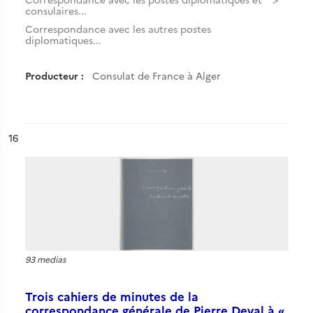
consulaires...
Correspondance avec les autres postes
diplomatiques...
Producteur :
Consulat de France à Alger
ésultat n°
16
93 medias
Trois cahiers de minutes de la
correspondance générale de Pierre Deval à «