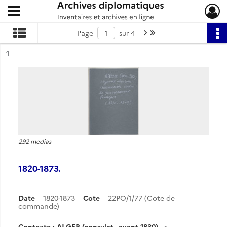
Ouvrir le menu déroulant
Archives diplomatiques
Page suivante : 1/4
Dernière page
Page
sur 4
ésultat n°
1
292 medias
1820-1873.
Date
1820-1873
Cote
22PO/1/77 (Cote de
commande)
Contexte : ALGER (consulat - avant 1830)