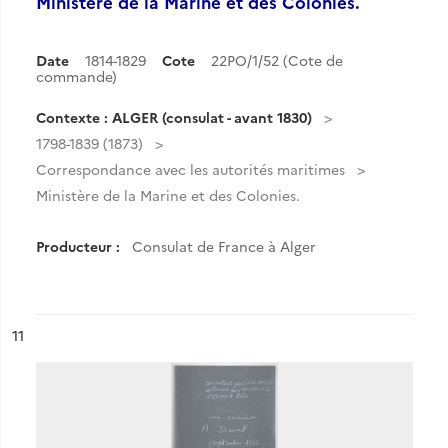
Ministère de la Marine et des Colonies.
Date
1814-1829
Cote
22PO/1/52 (Cote de
commande)
Contexte : ALGER (consulat - avant 1830)
1798-1839 (1873)
Correspondance avec les autorités maritimes
Ministère de la Marine et des Colonies.
Producteur :
Consulat de France à Alger
ésultat n°
11