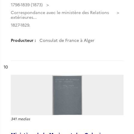
1798-1839 (1873)
Correspondance avec le ministère des Relations
extérieures...
1827-1829.
Producteur :
Consulat de France à Alger
ésultat n°
10
341 medias