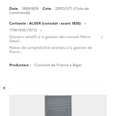
Date
1809-1829
Cote
22PO/1/71 (Cote de
commande)
Contexte : ALGER (consulat - avant 1830)
1798-1839 (1873)
Dossiers relatifs à la gestion des consuls Pierre
Deval...
Pièces de comptabilité relatives à la gestion de
Pierre...
Producteur :
Consulat de France à Alger
ésultat n°
8