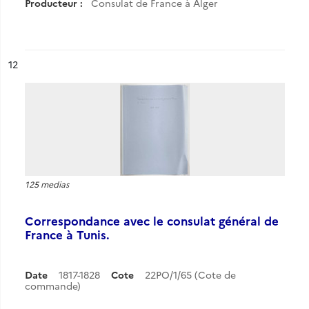
Producteur :
Consulat de France à Alger
ésultat n°
12
125 medias
Correspondance avec le consulat général de
France à Tunis.
Date
1817-1828
Cote
22PO/1/65 (Cote de
commande)