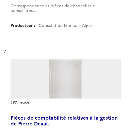
Correspondance et pièces de chancellerie
consulaires...
Producteur :
Consulat de France à Alger
ésultat n°
7
198 medias
Pièces de comptabilité relatives à la gestion
de Pierre Deval.