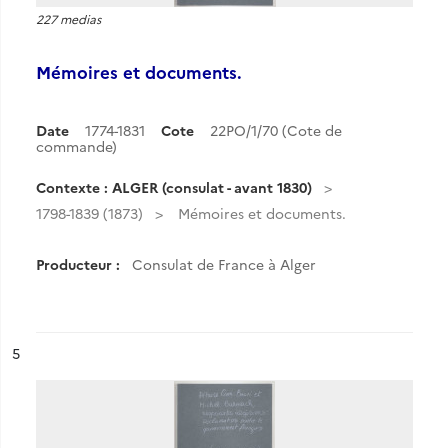
227 medias
Mémoires et documents.
Date
1774-1831
Cote
22PO/1/70 (Cote de
commande)
Contexte : ALGER (consulat - avant 1830)
1798-1839 (1873)
Mémoires et documents.
Producteur :
Consulat de France à Alger
ésultat n°
5