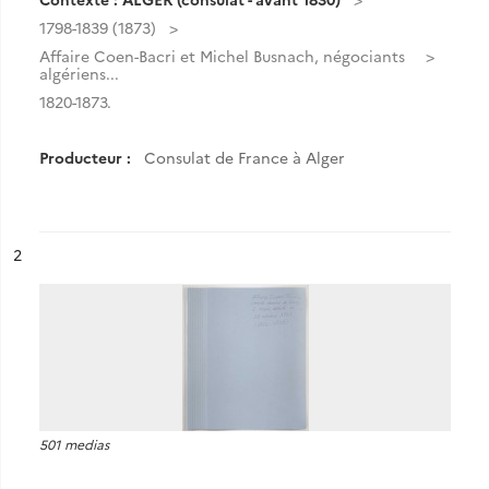
1798-1839 (1873)
Affaire Coen-Bacri et Michel Busnach, négociants
algériens...
1820-1873.
Producteur :
Consulat de France à Alger
ésultat n°
2
501 medias