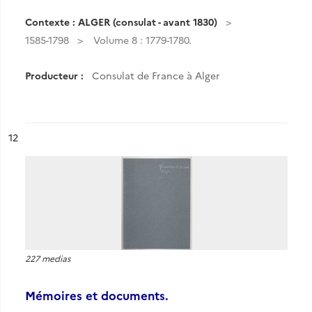
Contexte : ALGER (consulat - avant 1830)
1585-1798
Volume 8 : 1779-1780.
Producteur :
Consulat de France à Alger
ésultat n°
12
227 medias
Mémoires et documents.