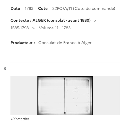
Date
1783
Cote
22PO/A/11 (Cote de commande)
Contexte : ALGER (consulat - avant 1830)
1585-1798
Volume 11 : 1783.
Producteur :
Consulat de France à Alger
ésultat n°
3
199 medias