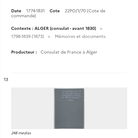
Date
1774-1831
Cote
22PO/1/70 (Cote de
commande)
Contexte : ALGER (consulat - avant 1830)
1798-1839 (1873)
Mémoires et documents.
Producteur :
Consulat de France à Alger
ésultat n°
13
248 medias