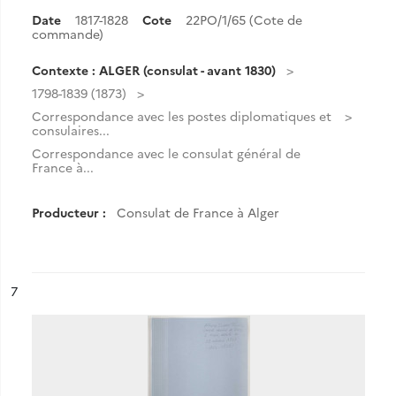
Date
1817-1828
Cote
22PO/1/65 (Cote de
commande)
Contexte : ALGER (consulat - avant 1830)
1798-1839 (1873)
Correspondance avec les postes diplomatiques et
consulaires...
Correspondance avec le consulat général de
France à...
Producteur :
Consulat de France à Alger
ésultat n°
7