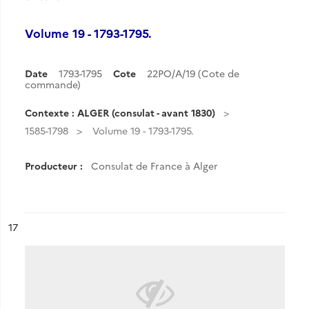
Volume 19 - 1793-1795.
Date
1793-1795
Cote
22PO/A/19 (Cote de
commande)
Contexte : ALGER (consulat - avant 1830)
1585-1798
Volume 19 - 1793-1795.
Producteur :
Consulat de France à Alger
ésultat n°
17