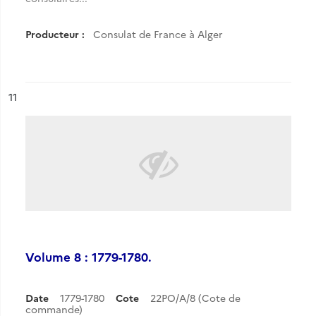
Producteur :
Consulat de France à Alger
ésultat n°
11
Volume 8 : 1779-1780.
Date
1779-1780
Cote
22PO/A/8 (Cote de
commande)