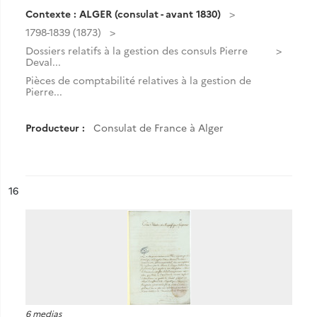
Contexte : ALGER (consulat - avant 1830)
1798-1839 (1873)
Dossiers relatifs à la gestion des consuls Pierre
Deval...
Pièces de comptabilité relatives à la gestion de
Pierre...
Producteur :
Consulat de France à Alger
ésultat n°
16
6 medias