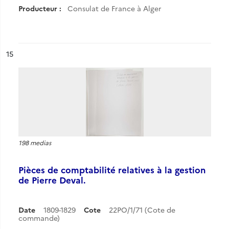
Producteur :
Consulat de France à Alger
ésultat n°
15
198 medias
Pièces de comptabilité relatives à la gestion
de Pierre Deval.
Date
1809-1829
Cote
22PO/1/71 (Cote de
commande)