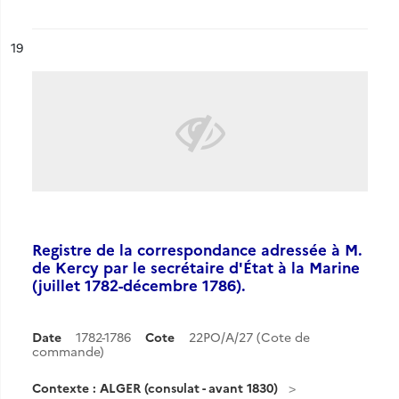
ésultat n°
19
Registre de la correspondance adressée à M.
de Kercy par le secrétaire d'État à la Marine
(juillet 1782-décembre 1786).
Date
1782-1786
Cote
22PO/A/27 (Cote de
commande)
Contexte : ALGER (consulat - avant 1830)