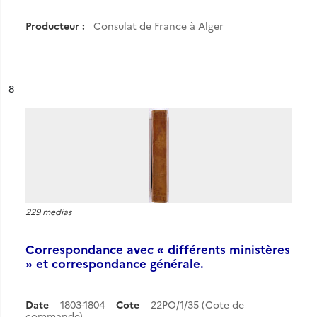
Producteur :
Consulat de France à Alger
ésultat n°
8
229 medias
Correspondance avec « différents ministères
» et correspondance générale.
Date
1803-1804
Cote
22PO/1/35 (Cote de
commande)