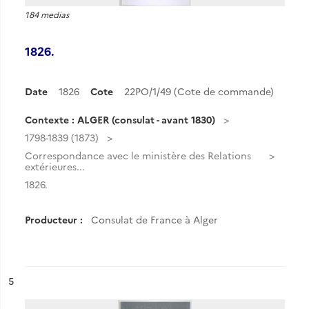
184 medias
1826.
Date
1826
Cote
22PO/1/49 (Cote de commande)
Contexte : ALGER (consulat - avant 1830)
1798-1839 (1873)
Correspondance avec le ministère des Relations
extérieures...
1826.
Producteur :
Consulat de France à Alger
ésultat n°
5