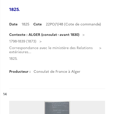
1825.
Date
1825
Cote
22PO/1/48 (Cote de commande)
Contexte : ALGER (consulat - avant 1830)
1798-1839 (1873)
Correspondance avec le ministère des Relations
extérieures...
1825.
Producteur :
Consulat de France à Alger
ésultat n°
14