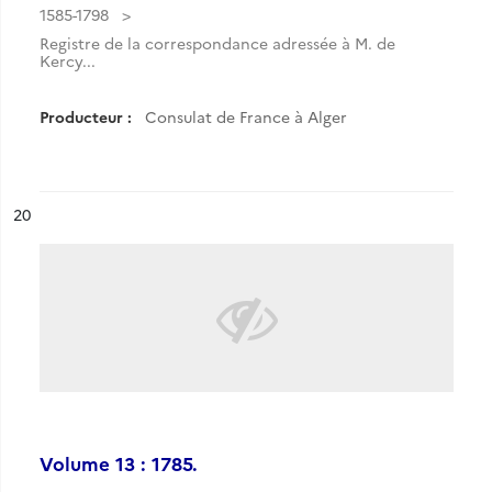
1585-1798
Registre de la correspondance adressée à M. de
Kercy...
Producteur :
Consulat de France à Alger
ésultat n°
20
Volume 13 : 1785.