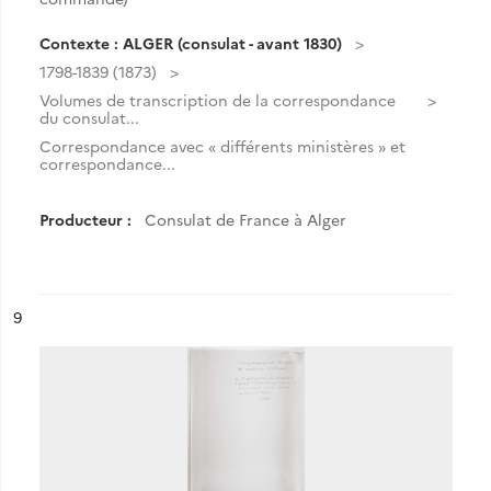
Contexte : ALGER (consulat - avant 1830)
1798-1839 (1873)
Volumes de transcription de la correspondance
du consulat...
Correspondance avec « différents ministères » et
correspondance...
Producteur :
Consulat de France à Alger
ésultat n°
9