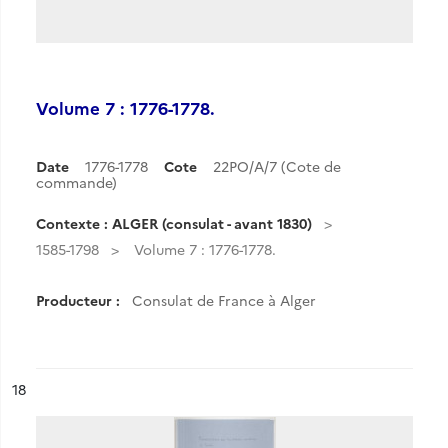
Volume 7 : 1776-1778.
Date
1776-1778
Cote
22PO/A/7 (Cote de
commande)
Contexte : ALGER (consulat - avant 1830)
1585-1798
Volume 7 : 1776-1778.
Producteur :
Consulat de France à Alger
ésultat n°
18