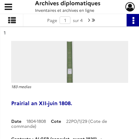
Ouvrir le menu déroulant
Archives diplomatiques
Page suivante : 1/4
Dernière page
Page
sur 4
ésultat n°
1
183 medias
Prairial an XII-juin 1808.
Date
1804-1808
Cote
22PO/1/29 (Cote de
commande)
Contexte : ALGER (consulat - avant 1830)