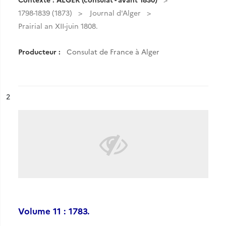
1798-1839 (1873)
Journal d'Alger
Prairial an XII-juin 1808.
Producteur :
Consulat de France à Alger
ésultat n°
2
Volume 11 : 1783.