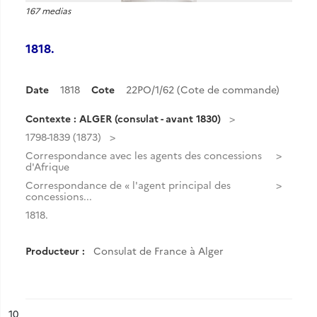
167 medias
1818.
Date
1818
Cote
22PO/1/62 (Cote de commande)
Contexte : ALGER (consulat - avant 1830)
1798-1839 (1873)
Correspondance avec les agents des concessions
d'Afrique
Correspondance de « l'agent principal des
concessions...
1818.
Producteur :
Consulat de France à Alger
ésultat n°
10