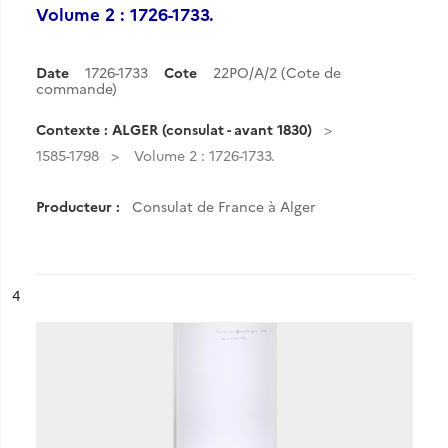
Volume 2 : 1726-1733.
Date
1726-1733
Cote
22PO/A/2 (Cote de
commande)
Contexte : ALGER (consulat - avant 1830)
1585-1798
Volume 2 : 1726-1733.
Producteur :
Consulat de France à Alger
ésultat n°
4