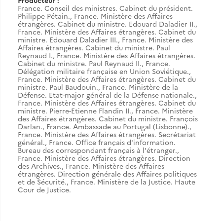
Producteur :
France. Conseil des ministres. Cabinet du président.
Philippe Pétain.
,
France. Ministère des Affaires
étrangères. Cabinet du ministre. Edouard Daladier II.
,
France. Ministère des Affaires étrangères. Cabinet du
ministre. Edouard Daladier III.
,
France. Ministère des
Affaires étrangères. Cabinet du ministre. Paul
Reynaud I.
,
France. Ministère des Affaires étrangères.
Cabinet du ministre. Paul Reynaud II.
,
France.
Délégation militaire française en Union Soviétique.
,
France. Ministère des Affaires étrangères. Cabinet du
ministre. Paul Baudouin.
,
France. Ministère de la
Défense. Etat-major général de la Défense nationale.
,
France. Ministère des Affaires étrangères. Cabinet du
ministre. Pierre-Etienne Flandin II.
,
France. Ministère
des Affaires étrangères. Cabinet du ministre. François
Darlan.
,
France. Ambassade au Portugal (Lisbonne).
,
France. Ministère des Affaires étrangères. Secrétariat
général.
,
France. Office français d'information.
Bureau des correspondant français à l'étranger.
,
France. Ministère des Affaires étrangères. Direction
des Archives.
,
France. Ministère des Affaires
étrangères. Direction générale des Affaires politiques
et de Sécurité.
,
France. Ministère de la Justice. Haute
Cour de Justice.