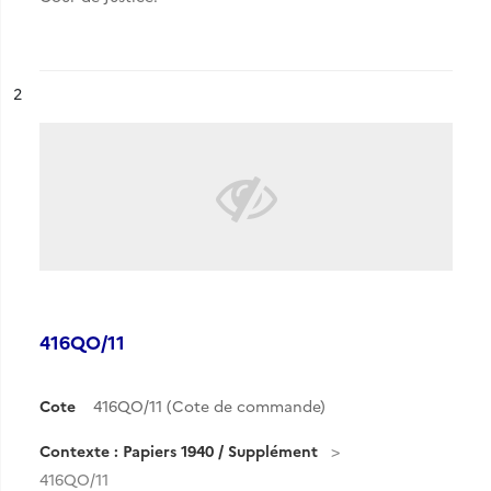
ésultat n°
2
416QO/11
Cote
416QO/11 (Cote de commande)
Contexte : Papiers 1940 / Supplément
416QO/11