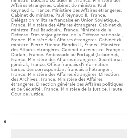
ministre. Edouard Daladier III.
,
France. Ministère des
Affaires étrangères. Cabinet du ministre. Paul
Reynaud I.
,
France. Ministère des Affaires étrangères.
Cabinet du ministre. Paul Reynaud II.
,
France.
Délégation militaire française en Union Soviétique.
,
France. Ministère des Affaires étrangères. Cabinet du
ministre. Paul Baudouin.
,
France. Ministère de la
Défense. Etat-major général de la Défense nationale.
,
France. Ministère des Affaires étrangères. Cabinet du
ministre. Pierre-Etienne Flandin II.
,
France. Ministère
des Affaires étrangères. Cabinet du ministre. François
Darlan.
,
France. Ambassade au Portugal (Lisbonne).
,
France. Ministère des Affaires étrangères. Secrétariat
général.
,
France. Office français d'information.
Bureau des correspondant français à l'étranger.
,
France. Ministère des Affaires étrangères. Direction
des Archives.
,
France. Ministère des Affaires
étrangères. Direction générale des Affaires politiques
et de Sécurité.
,
France. Ministère de la Justice. Haute
Cour de Justice.
ésultat n°
9