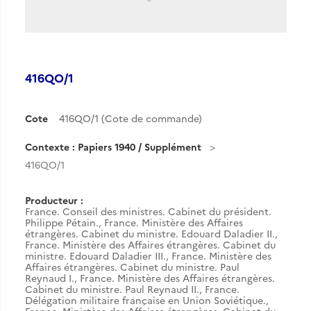
416QO/1
Cote
416QO/1 (Cote de commande)
Contexte : Papiers 1940 / Supplément
416QO/1
Producteur :
France. Conseil des ministres. Cabinet du président.
Philippe Pétain.
,
France. Ministère des Affaires
étrangères. Cabinet du ministre. Edouard Daladier II.
,
France. Ministère des Affaires étrangères. Cabinet du
ministre. Edouard Daladier III.
,
France. Ministère des
Affaires étrangères. Cabinet du ministre. Paul
Reynaud I.
,
France. Ministère des Affaires étrangères.
Cabinet du ministre. Paul Reynaud II.
,
France.
Délégation militaire française en Union Soviétique.
,