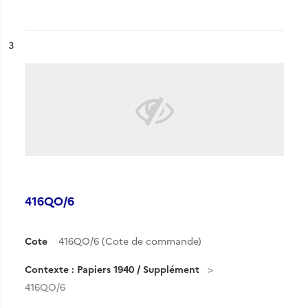
ésultat n°
3
416QO/6
Cote
416QO/6 (Cote de commande)
Contexte : Papiers 1940 / Supplément
416QO/6