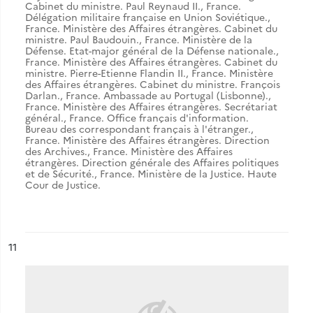
Cabinet du ministre. Paul Reynaud II.
,
France.
Délégation militaire française en Union Soviétique.
,
France. Ministère des Affaires étrangères. Cabinet du
ministre. Paul Baudouin.
,
France. Ministère de la
Défense. Etat-major général de la Défense nationale.
,
France. Ministère des Affaires étrangères. Cabinet du
ministre. Pierre-Etienne Flandin II.
,
France. Ministère
des Affaires étrangères. Cabinet du ministre. François
Darlan.
,
France. Ambassade au Portugal (Lisbonne).
,
France. Ministère des Affaires étrangères. Secrétariat
général.
,
France. Office français d'information.
Bureau des correspondant français à l'étranger.
,
France. Ministère des Affaires étrangères. Direction
des Archives.
,
France. Ministère des Affaires
étrangères. Direction générale des Affaires politiques
et de Sécurité.
,
France. Ministère de la Justice. Haute
Cour de Justice.
ésultat n°
11