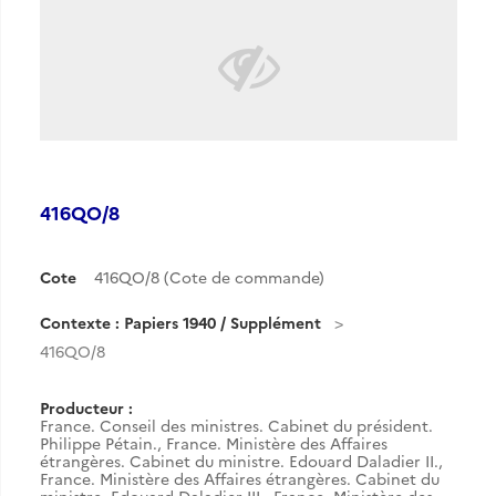
416QO/8
Cote
416QO/8 (Cote de commande)
Contexte : Papiers 1940 / Supplément
416QO/8
Producteur :
France. Conseil des ministres. Cabinet du président.
Philippe Pétain.
,
France. Ministère des Affaires
étrangères. Cabinet du ministre. Edouard Daladier II.
,
France. Ministère des Affaires étrangères. Cabinet du