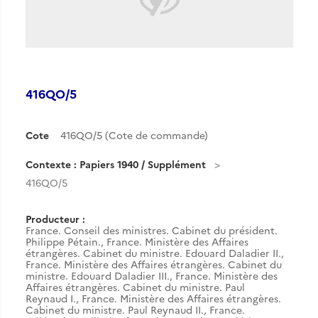
416QO/5
Cote
416QO/5 (Cote de commande)
Contexte : Papiers 1940 / Supplément
416QO/5
Producteur :
France. Conseil des ministres. Cabinet du président.
Philippe Pétain.
,
France. Ministère des Affaires
étrangères. Cabinet du ministre. Edouard Daladier II.
,
France. Ministère des Affaires étrangères. Cabinet du
ministre. Edouard Daladier III.
,
France. Ministère des
Affaires étrangères. Cabinet du ministre. Paul
Reynaud I.
,
France. Ministère des Affaires étrangères.
Cabinet du ministre. Paul Reynaud II.
,
France.