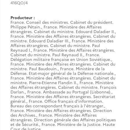
416QO/4
Producteur :
France. Conseil des ministres. Cabinet du président.
Philippe Pétain.
,
France. Ministère des Affaires
étrangères. Cabinet du ministre. Edouard Daladier II.
,
France. Ministère des Affaires étrangères. Cabinet du
ministre. Edouard Daladier III.
,
France. Ministère des
Affaires étrangères. Cabinet du ministre. Paul
Reynaud I.
,
France. Ministère des Affaires étrangères.
Cabinet du ministre. Paul Reynaud II.
,
France.
Délégation militaire française en Union Soviétique.
,
France. Ministère des Affaires étrangères. Cabinet du
ministre. Paul Baudouin.
,
France. Ministère de la
Défense. Etat-major général de la Défense nationale.
,
France. Ministère des Affaires étrangères. Cabinet du
ministre. Pierre-Etienne Flandin II.
,
France. Ministère
des Affaires étrangères. Cabinet du ministre. François
Darlan.
,
France. Ambassade au Portugal (Lisbonne).
,
France. Ministère des Affaires étrangères. Secrétariat
général.
,
France. Office français d'information.
Bureau des correspondant français à l'étranger.
,
France. Ministère des Affaires étrangères. Direction
des Archives.
,
France. Ministère des Affaires
étrangères. Direction générale des Affaires politiques
et de Sécurité.
,
France. Ministère de la Justice. Haute
Cour de Justice.