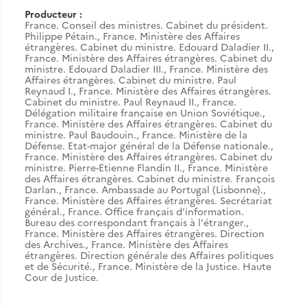
Producteur :
France. Conseil des ministres. Cabinet du président.
Philippe Pétain.
,
France. Ministère des Affaires
étrangères. Cabinet du ministre. Edouard Daladier II.
,
France. Ministère des Affaires étrangères. Cabinet du
ministre. Edouard Daladier III.
,
France. Ministère des
Affaires étrangères. Cabinet du ministre. Paul
Reynaud I.
,
France. Ministère des Affaires étrangères.
Cabinet du ministre. Paul Reynaud II.
,
France.
Délégation militaire française en Union Soviétique.
,
France. Ministère des Affaires étrangères. Cabinet du
ministre. Paul Baudouin.
,
France. Ministère de la
Défense. Etat-major général de la Défense nationale.
,
France. Ministère des Affaires étrangères. Cabinet du
ministre. Pierre-Etienne Flandin II.
,
France. Ministère
des Affaires étrangères. Cabinet du ministre. François
Darlan.
,
France. Ambassade au Portugal (Lisbonne).
,
France. Ministère des Affaires étrangères. Secrétariat
général.
,
France. Office français d'information.
Bureau des correspondant français à l'étranger.
,
France. Ministère des Affaires étrangères. Direction
des Archives.
,
France. Ministère des Affaires
étrangères. Direction générale des Affaires politiques
et de Sécurité.
,
France. Ministère de la Justice. Haute
Cour de Justice.