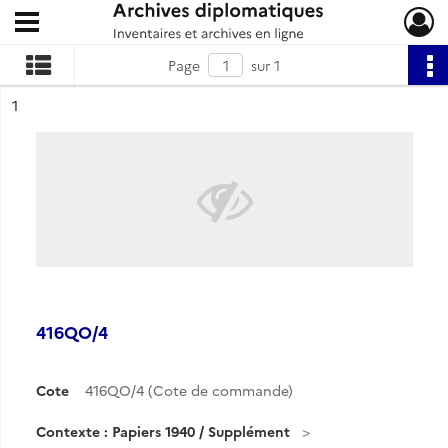
Ouvrir le menu déroulant
Archives diplomatiques
Page
sur 1
ésultat n°
1
416QO/4
Cote
416QO/4 (Cote de commande)
Contexte : Papiers 1940 / Supplément