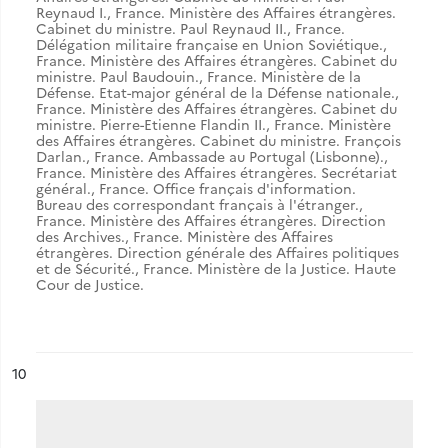
Reynaud I.
,
France. Ministère des Affaires étrangères.
Cabinet du ministre. Paul Reynaud II.
,
France.
Délégation militaire française en Union Soviétique.
,
France. Ministère des Affaires étrangères. Cabinet du
ministre. Paul Baudouin.
,
France. Ministère de la
Défense. Etat-major général de la Défense nationale.
,
France. Ministère des Affaires étrangères. Cabinet du
ministre. Pierre-Etienne Flandin II.
,
France. Ministère
des Affaires étrangères. Cabinet du ministre. François
Darlan.
,
France. Ambassade au Portugal (Lisbonne).
,
France. Ministère des Affaires étrangères. Secrétariat
général.
,
France. Office français d'information.
Bureau des correspondant français à l'étranger.
,
France. Ministère des Affaires étrangères. Direction
des Archives.
,
France. Ministère des Affaires
étrangères. Direction générale des Affaires politiques
et de Sécurité.
,
France. Ministère de la Justice. Haute
Cour de Justice.
ésultat n°
10