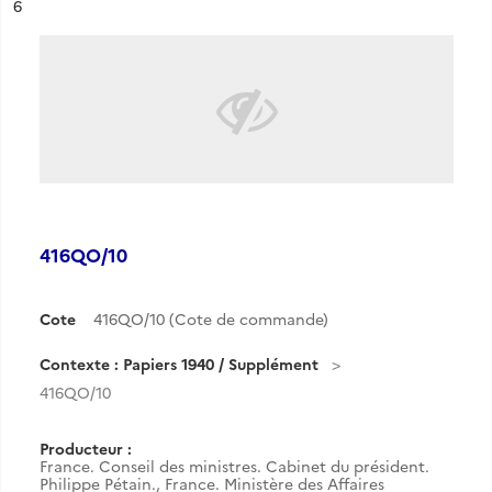
ésultat n°
6
416QO/10
Cote
416QO/10 (Cote de commande)
Contexte : Papiers 1940 / Supplément
416QO/10
Producteur :
France. Conseil des ministres. Cabinet du président.
Philippe Pétain.
,
France. Ministère des Affaires