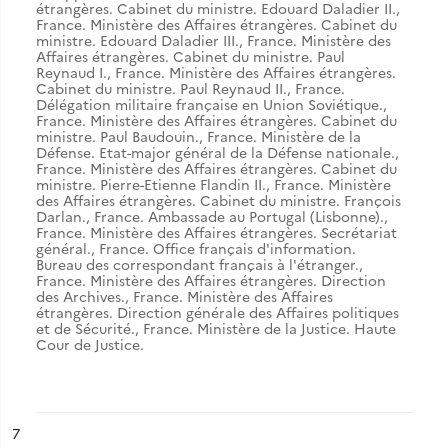
étrangères. Cabinet du ministre. Edouard Daladier II.
,
France. Ministère des Affaires étrangères. Cabinet du
ministre. Edouard Daladier III.
,
France. Ministère des
Affaires étrangères. Cabinet du ministre. Paul
Reynaud I.
,
France. Ministère des Affaires étrangères.
Cabinet du ministre. Paul Reynaud II.
,
France.
Délégation militaire française en Union Soviétique.
,
France. Ministère des Affaires étrangères. Cabinet du
ministre. Paul Baudouin.
,
France. Ministère de la
Défense. Etat-major général de la Défense nationale.
,
France. Ministère des Affaires étrangères. Cabinet du
ministre. Pierre-Etienne Flandin II.
,
France. Ministère
des Affaires étrangères. Cabinet du ministre. François
Darlan.
,
France. Ambassade au Portugal (Lisbonne).
,
France. Ministère des Affaires étrangères. Secrétariat
général.
,
France. Office français d'information.
Bureau des correspondant français à l'étranger.
,
France. Ministère des Affaires étrangères. Direction
des Archives.
,
France. Ministère des Affaires
étrangères. Direction générale des Affaires politiques
et de Sécurité.
,
France. Ministère de la Justice. Haute
Cour de Justice.
ésultat n°
7