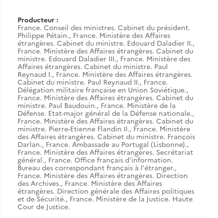
Producteur :
France. Conseil des ministres. Cabinet du président.
Philippe Pétain.
,
France. Ministère des Affaires
étrangères. Cabinet du ministre. Edouard Daladier II.
,
France. Ministère des Affaires étrangères. Cabinet du
ministre. Edouard Daladier III.
,
France. Ministère des
Affaires étrangères. Cabinet du ministre. Paul
Reynaud I.
,
France. Ministère des Affaires étrangères.
Cabinet du ministre. Paul Reynaud II.
,
France.
Délégation militaire française en Union Soviétique.
,
France. Ministère des Affaires étrangères. Cabinet du
ministre. Paul Baudouin.
,
France. Ministère de la
Défense. Etat-major général de la Défense nationale.
,
France. Ministère des Affaires étrangères. Cabinet du
ministre. Pierre-Etienne Flandin II.
,
France. Ministère
des Affaires étrangères. Cabinet du ministre. François
Darlan.
,
France. Ambassade au Portugal (Lisbonne).
,
France. Ministère des Affaires étrangères. Secrétariat
général.
,
France. Office français d'information.
Bureau des correspondant français à l'étranger.
,
France. Ministère des Affaires étrangères. Direction
des Archives.
,
France. Ministère des Affaires
étrangères. Direction générale des Affaires politiques
et de Sécurité.
,
France. Ministère de la Justice. Haute
Cour de Justice.