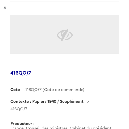
ésultat n°
5
416QO/7
Cote
416QO/7 (Cote de commande)
Contexte : Papiers 1940 / Supplément
416QO/7
Producteur :
France. Conseil des ministres. Cabinet du président.