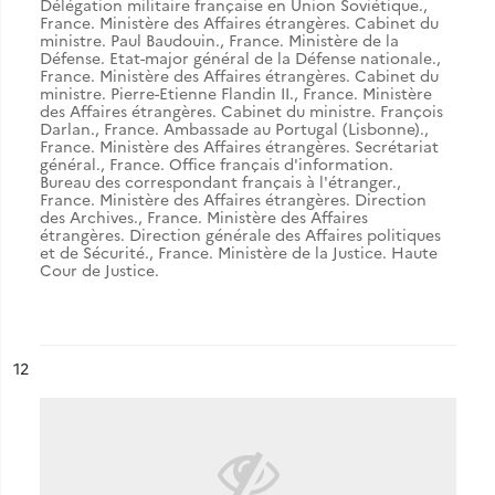
Délégation militaire française en Union Soviétique.
,
France. Ministère des Affaires étrangères. Cabinet du
ministre. Paul Baudouin.
,
France. Ministère de la
Défense. Etat-major général de la Défense nationale.
,
France. Ministère des Affaires étrangères. Cabinet du
ministre. Pierre-Etienne Flandin II.
,
France. Ministère
des Affaires étrangères. Cabinet du ministre. François
Darlan.
,
France. Ambassade au Portugal (Lisbonne).
,
France. Ministère des Affaires étrangères. Secrétariat
général.
,
France. Office français d'information.
Bureau des correspondant français à l'étranger.
,
France. Ministère des Affaires étrangères. Direction
des Archives.
,
France. Ministère des Affaires
étrangères. Direction générale des Affaires politiques
et de Sécurité.
,
France. Ministère de la Justice. Haute
Cour de Justice.
ésultat n°
12