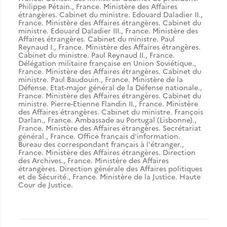
Philippe Pétain.
,
France. Ministère des Affaires
étrangères. Cabinet du ministre. Edouard Daladier II.
,
France. Ministère des Affaires étrangères. Cabinet du
ministre. Edouard Daladier III.
,
France. Ministère des
Affaires étrangères. Cabinet du ministre. Paul
Reynaud I.
,
France. Ministère des Affaires étrangères.
Cabinet du ministre. Paul Reynaud II.
,
France.
Délégation militaire française en Union Soviétique.
,
France. Ministère des Affaires étrangères. Cabinet du
ministre. Paul Baudouin.
,
France. Ministère de la
Défense. Etat-major général de la Défense nationale.
,
France. Ministère des Affaires étrangères. Cabinet du
ministre. Pierre-Etienne Flandin II.
,
France. Ministère
des Affaires étrangères. Cabinet du ministre. François
Darlan.
,
France. Ambassade au Portugal (Lisbonne).
,
France. Ministère des Affaires étrangères. Secrétariat
général.
,
France. Office français d'information.
Bureau des correspondant français à l'étranger.
,
France. Ministère des Affaires étrangères. Direction
des Archives.
,
France. Ministère des Affaires
étrangères. Direction générale des Affaires politiques
et de Sécurité.
,
France. Ministère de la Justice. Haute
Cour de Justice.