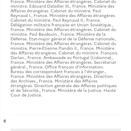
France. Ministère des Affaires étrangères. Cabinet du
ministre. Edouard Daladier III.
,
France. Ministère des
Affaires étrangères. Cabinet du ministre. Paul
Reynaud I.
,
France. Ministère des Affaires étrangères.
Cabinet du ministre. Paul Reynaud II.
,
France.
Délégation militaire française en Union Soviétique.
,
France. Ministère des Affaires étrangères. Cabinet du
ministre. Paul Baudouin.
,
France. Ministère de la
Défense. Etat-major général de la Défense nationale.
,
France. Ministère des Affaires étrangères. Cabinet du
ministre. Pierre-Etienne Flandin II.
,
France. Ministère
des Affaires étrangères. Cabinet du ministre. François
Darlan.
,
France. Ambassade au Portugal (Lisbonne).
,
France. Ministère des Affaires étrangères. Secrétariat
général.
,
France. Office français d'information.
Bureau des correspondant français à l'étranger.
,
France. Ministère des Affaires étrangères. Direction
des Archives.
,
France. Ministère des Affaires
étrangères. Direction générale des Affaires politiques
et de Sécurité.
,
France. Ministère de la Justice. Haute
Cour de Justice.
ésultat n°
8