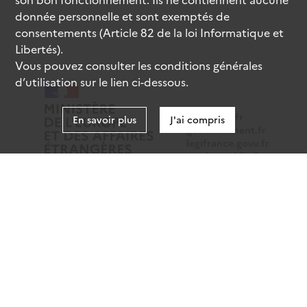
donnée personnelle et sont exemptés de
consentements (Article 82 de la loi Informatique et
Libertés).
Vous pouvez consulter les conditions générales
d’utilisation sur le lien ci-dessous.
data.gouv.fr
En savoir plus
J'ai compris
gouvernement.fr
legifrance.gouv.fr
service-public.fr
Mentions légales
Données personnelles
CGU
Gestion des cookies
Accessibilité : partiellement conforme
Sauf mention contraire, tous les contenus de ce site sont
sous
licence etalab-2.0