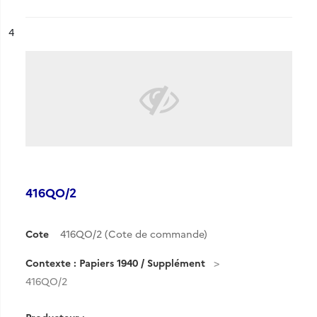
ésultat n°
4
416QO/2
Cote
416QO/2 (Cote de commande)
Contexte : Papiers 1940 / Supplément
416QO/2