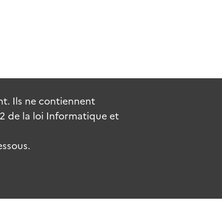
. Ils ne contiennent
de la loi Informatique et
essous.
uv.fr
gouvernement.fr
legifrance.gouv.fr
service-public.fr