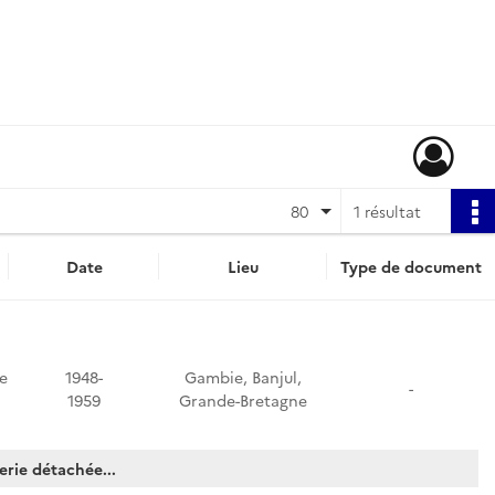
80
1 résultat
Date
Lieu
Type de document
e
1948-
Gambie, Banjul,
-
1959
Grande-Bretagne
erie détachée...