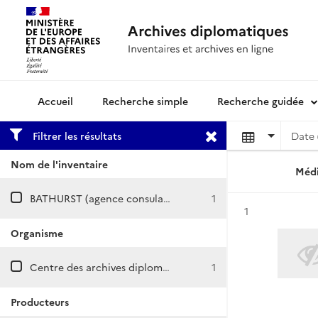
Recherche simple
Recherche guidée
Archives diplomatiques
Filtrer les résultats
Date 
Nom de l'inventaire
Médi
BATHURST (agence consulaire, consulat puis chancellerie détachée)
1
Résultat n°
1
Organisme
Centre des archives diplomatiques de Nantes
1
Producteurs