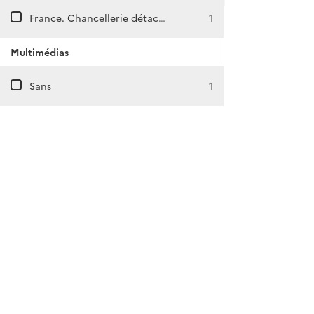
France. Chancellerie détachée à Bathurst
1
Multimédias
Sans
1