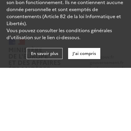
son bon fonctionnement. Ils ne contiennent aucune
donnée personnelle et sont exemptés de
consentements (Article 82 de la loi Informatique et
Libertés).
Vous pouvez consulter les conditions générales
d’utilisation sur le lien ci-dessous.
En savoir plus
J'ai compris
data.gouv.fr
gouvernement.fr
legifrance.gouv.fr
service-public.fr
Mentions légales
Données personnelles
CGU
Gestion des cookies
Accessibilité : partiellement conforme
Sauf mention contraire, tous les contenus de ce site sont sous
licence
etalab-2.0