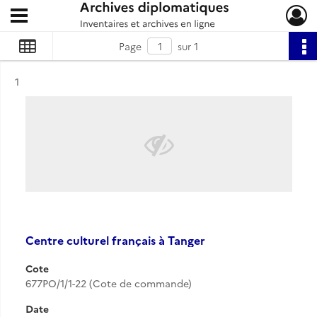
Ouvrir le menu déroulant
Archives diplomatiques
Page
sur 1
Résultat n°
1
Centre culturel français à Tanger
Cote
677PO/1/1-22 (Cote de commande)
Date