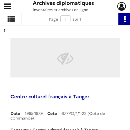
Ouvrir le menu déroulant
Archives diplomatiques
Page
sur 1
ésultat n°
1
Centre culturel français à Tanger
Date
1965-1979
Cote
677PO/1/1-22 (Cote de
commande)
Contexte : Centre culturel français à Tanger