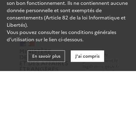
son bon fonctionnement. Ils ne contiennent aucune
donnée personnelle et sont exemptés de
consentements (Article 82 de la loi Informatique et
Libertés).
Vous pouvez consulter les conditions générales
d’utilisation sur le lien ci-dessous.
data.gouv.fr
En savoir plus
J'ai compris
gouvernement.fr
legifrance.gouv.fr
service-public.fr
Mentions légales
Données personnelles
CGU
Gestion des cookies
Accessibilité : partiellement conforme
Sauf mention contraire, tous les contenus de ce site sont
sous
licence etalab-2.0