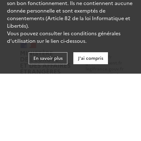
son bon fonctionnement. Ils ne contiennent aucune
donnée personnelle et sont exemptés de
consentements (Article 82 de la loi Informatique et
Libertés).
Vous pouvez consulter les conditions générales
d’utilisation sur le lien ci-dessous.
data.gouv.fr
En savoir plus
J'ai compris
gouvernement.fr
legifrance.gouv.fr
service-public.fr
Mentions légales
Données personnelles
CGU
Gestion des cookies
Accessibilité : partiellement conforme
Sauf mention contraire, tous les contenus de ce site sont
sous
licence etalab-2.0