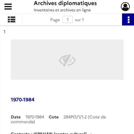
Ouvrir le menu déroulant
Archives diplomatiques
Page
sur 1
ésultat n°
1
1970-1984
Date
1970-1984
Cote
284PO/1/1-2 (Cote de
commande)
Contexte : ISPAHAN (centre culturel)