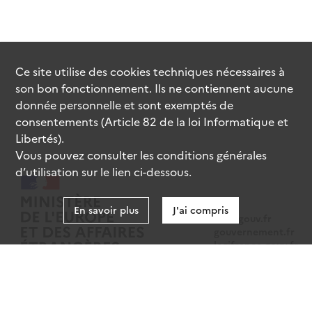
Ce site utilise des
cookies
techniques nécessaires à
son bon fonctionnement. Ils ne contiennent aucune
donnée personnelle et sont exemptés de
consentements (Article 82 de la loi Informatique et
Libertés).
Vous pouvez consulter les conditions générales
d’utilisation sur le lien ci-dessous.
En savoir plus
J'ai compris
data.gouv.fr
gouvernement.fr
legifrance.gouv.fr
service-public.fr