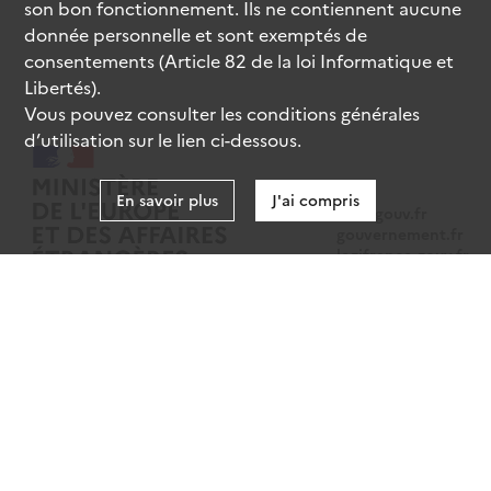
son bon fonctionnement. Ils ne contiennent aucune
donnée personnelle et sont exemptés de
consentements (Article 82 de la loi Informatique et
Libertés).
Vous pouvez consulter les conditions générales
d’utilisation sur le lien ci-dessous.
En savoir plus
J'ai compris
data.gouv.fr
gouvernement.fr
legifrance.gouv.fr
service-public.fr
Mentions légales
Données personnelles
CGU
Gestion des cookies
Accessibilité : partiellement conforme
Sauf mention contraire, tous les contenus de ce site sont sous
licence
etalab-2.0