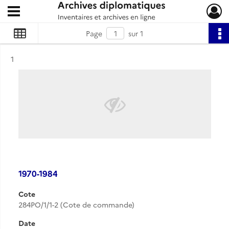
Ouvrir le menu déroulant
Archives diplomatiques
Page
sur 1
Résultat n°
1
1970-1984
Cote
284PO/1/1-2 (Cote de commande)
Date